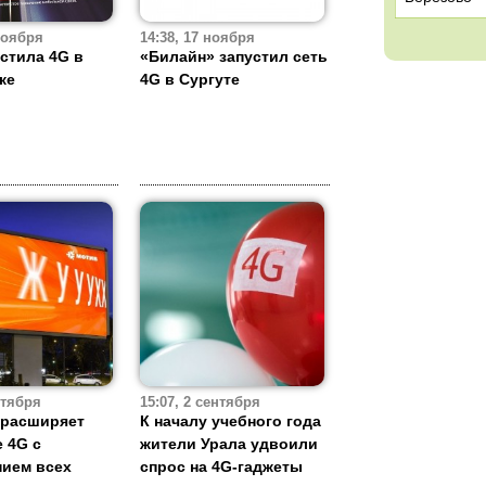
 ноября
14:38, 17 ноября
стила 4G в
«Билайн» запустил сеть
ке
4G в Сургуте
ктября
15:07, 2 сентября
 расширяет
К началу учебного года
 4G с
жители Урала удвоили
ием всех
спрос на 4G-гаджеты