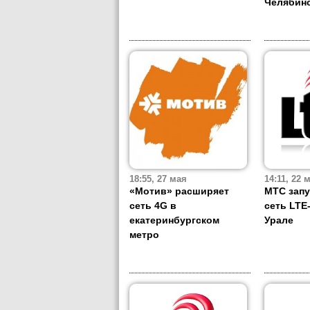
Челябин
18:55, 27 мая
14:11, 22 
«Мотив» расширяет
МТС запу
сеть 4G в
сеть LTE
екатеринбургском
Урале
метро