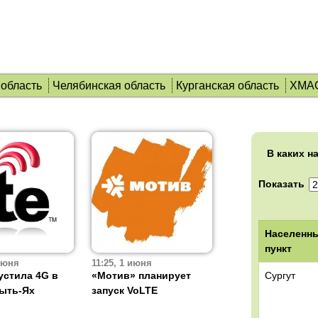
область
Челябинская область
Курганская область
ХМА
В каких н
Показать
Населенн
пункт
 июня
11:25, 1 июня
Сургут
пустила 4G в
«Мотив» планирует
ыть-Ях
запуск VoLTE