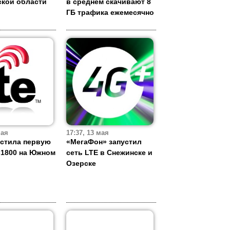
ской области
в среднем скачивают 8
ГБ трафика ежемесячно
мая
17:37, 13 мая
стила первую
«МегаФон» запустил
-1800 на Южном
сеть LTE в Снежинске и
Озерске