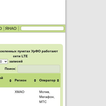
О
ЯНАО
аселенных пунктах УрФО работают
сети LTE
записей
Поиск:
ый
Регион
Оператор
ХМАО
Мотив,
Мегафон,
МТС