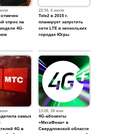
 июля
22:34, 6 июля
 отмечен
Tele2 в 2015 г.
й спрос на
планирует запустить
модели 4G-
сети LTE в нескольких
нов
городах Югры
июня
13:28, 28 мая
еделила самых
4G-абоненты
х
«МегаФона» в
телей 4G в
Свердловской области