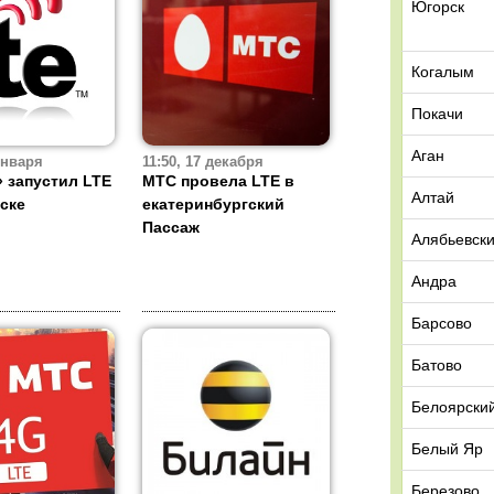
Югорск
Когалым
Покачи
Аган
января
11:50, 17 декабря
 запустил LTE
МТС провела LTE в
Алтай
ске
екатеринбургский
Пассаж
Алябьевск
Андра
Барсово
Батово
Белоярски
Белый Яр
Березово