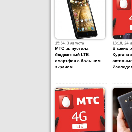
15:34, 3 августа
13:18, 24
МТС выпустила
В каких 
бюджетный LTE-
Кургана 
смартфон с большим
активные
экраном
Исследо