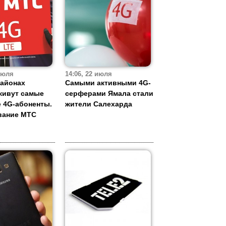
 июля
14:06, 22 июля
районах
Самыми активными 4G-
живут самые
серферами Ямала стали
 4G-абоненты.
жители Салехарда
вание МТС