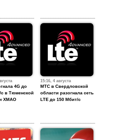
августа
15:16, 4 августа
гнала 4G до
МТС в Свердловской
/с в Тюменской
области разогнала сеть
 и ХМАО
LTE до 150 Мбит/с