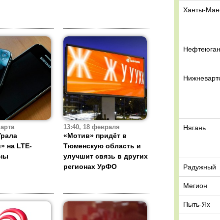
Ханты-Ман
Нефтеюган
Нижневарт
Нягань
марта
13:40, 18 февраля
Урала
«Мотив» придёт в
» на LTE-
Тюменскую область и
ны
улучшит связь в других
регионах УрФО
Радужный
Мегион
Пыть-Ях