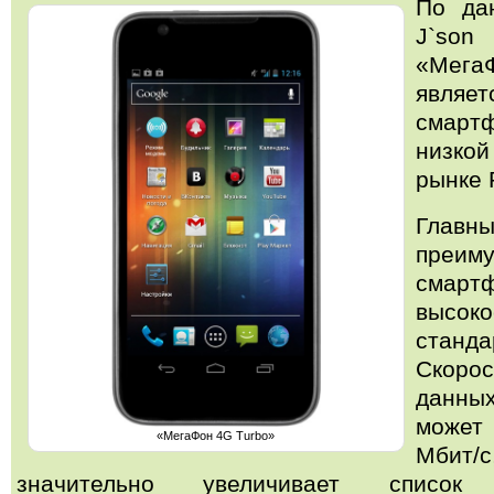
По да
J`so
«Мег
явл
смарт
низк
рынке 
Главн
преим
смарт
высоко
станд
Скоро
данны
может
«МегаФон 4G Turbo»
Мби
значительно увеличивает список 