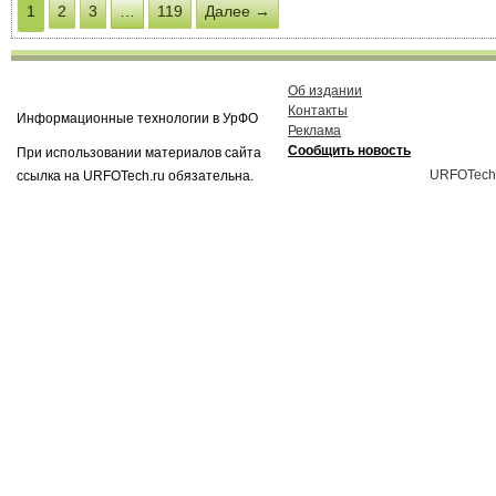
1
2
3
…
119
Далее →
Об издании
Контакты
Информационные технологии в УрФО
Реклама
Сообщить новость
При использовании материалов сайта
URFOTech
ссылка на URFOTech.ru обязательна.