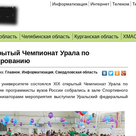
Информатизация
Интернет
Телеком
Т
область
Челябинская область
Курганская область
ХМА
рытый Чемпионат Урала по
ированию
ка:
Главное
,
Информатизация
,
Свердловская область
университете состоялся XIX открытый Чемпионат Урала по
ие программисты вузов России собрались в зале Спортивного
анизаторами мероприятия выступили Уральский федеральный