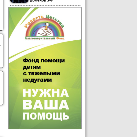
доменов .РФ
-