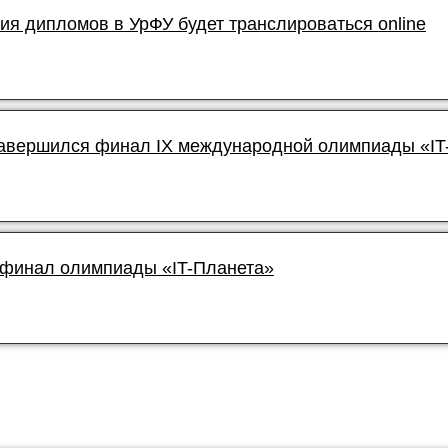
я дипломов в УрФУ будет транслироваться online
завершился финал IX международной олимпиады «IT
 финал олимпиады «IT-Планета»