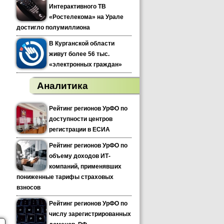
Интерактивного ТВ
«Ростелекома» на Урале
достигло полумиллиона
В Курганской области
живут более 56 тыс.
«электронных граждан»
Аналитика
Рейтинг регионов УрФО по
доступности центров
регистрации в ЕСИА
Рейтинг регионов УрФО по
объему доходов ИТ-
компаний, применявших
пониженные тарифы страховых
взносов
Рейтинг регионов УрФО по
числу зарегистрированных