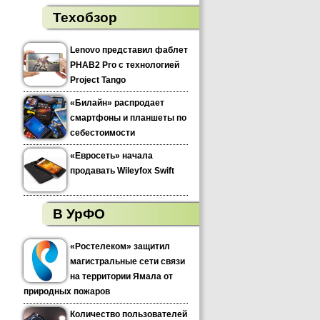
Техобзор
Lenovo представил фаблет
PHAB2 Pro с технологией
Project Tango
«Билайн» распродает
смартфоны и планшеты по
себестоимости
«Евросеть» начала
продавать Wileyfox Swift
В УрФО
«Ростелеком» защитил
магистральные сети связи
на территории Ямала от
природных пожаров
Количество пользователей