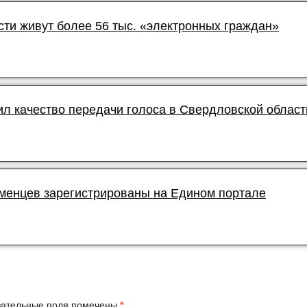
сти живут более 56 тыс. «электронных граждан»
л качество передачи голоса в Свердловской област
юменцев зарегистрированы на Едином портале
язательные поля помечены
*