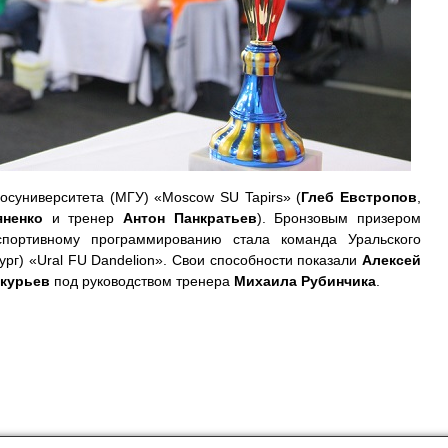
госуниверситета (МГУ) «Moscow SU Tapirs» (
Глеб Евстропов
,
яненко
и тренер
Антон Панкратьев
). Бронзовым призером
портивному программированию стала команда Уральского
рг) «Ural FU Dandelion». Свои способности показали
Алексей
курьев
под руководством тренера
Михаила Рубинчика
.