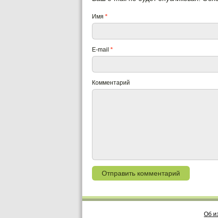
Имя
*
E-mail
*
Комментарий
Об и