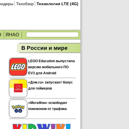
ендеры
Техобзор
Технология LTE (4G)
О
ЯНАО
В России и мире
LEGO Education выпустила
версию мобильного ПО
EV3 для Android
«Дом.ru» запускает бонус
для геймеров
«МегаФон» освободил
покемонов от трафика