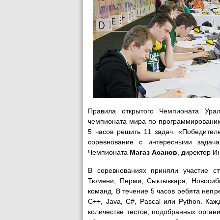
Правила открытого Чемпионата Урал
чемпионата мира по программированию
5 часов решить 11 задач. «Победител
соревнование с интересными задача
Чемпионата
Магаз Асанов
, директор И
В соревнованиях приняли участие сту
Тюмени, Перми, Сыктывкара, Новосиби
команд. В течение 5 часов ребята неп
C++, Java, C#, Pascal или Python. К
количестве тестов, подобранных орган