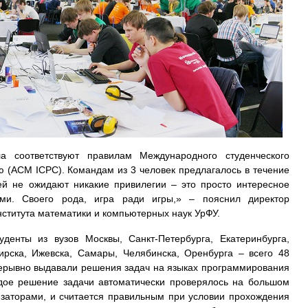
а соответствуют правилам Международного студенческого
 (ACM ICPC). Командам из 3 человек предлагалось в течение
ей не ожидают никакие привилегии – это просто интересное
ми. Своего рода, игра ради игры,» – пояснил директор
нститута математики и компьютерных наук УрФУ.
денты из вузов Москвы, Санкт-Петербурга, Екатеринбурга,
рска, Ижевска, Самары, Челябинска, Оренбурга – всего 48
рерывно выдавали решения задач на языках программирования
аждое решение задачи автоматически проверялось на большом
изаторами, и считается правильным при условии прохождения