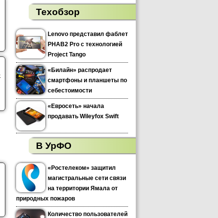
Техобзор
Lenovo представил фаблет
PHAB2 Pro с технологией
Project Tango
«Билайн» распродает
5
смартфоны и планшеты по
себестоимости
«Евросеть» начала
продавать Wileyfox Swift
В УрФО
«Ростелеком» защитил
магистральные сети связи
на территории Ямала от
природных пожаров
Количество пользователей