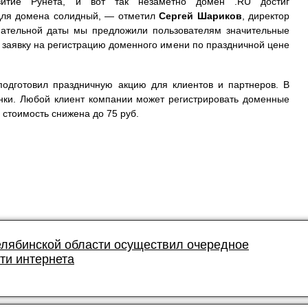
звитие Рунета, и вот так незаметно домен .RU достиг
 для домена солидный, — отметил
Сергей Шариков
, директор
нательной даты мы предложили пользователям значительные
 заявку на регистрацию доменного имени по праздничной цене
подготовил праздничную акцию для клиентов и партнеров. В
енки. Любой клиент компании может регистрировать доменные
 стоимость снижена до 75 руб.
елябинской области осуществил очередное
ти интернета