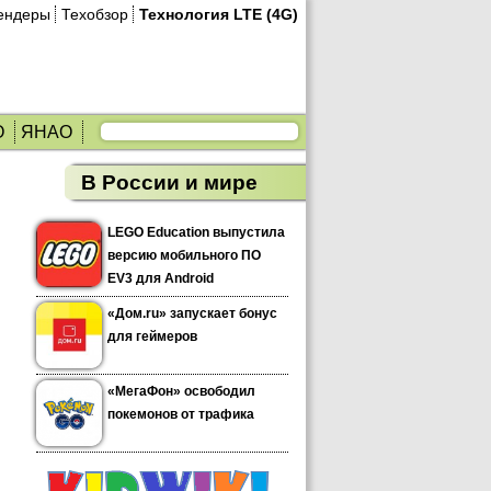
ендеры
Техобзор
Технология LTE (4G)
О
ЯНАО
В России и мире
LEGO Education выпустила
версию мобильного ПО
EV3 для Android
«Дом.ru» запускает бонус
для геймеров
«МегаФон» освободил
покемонов от трафика