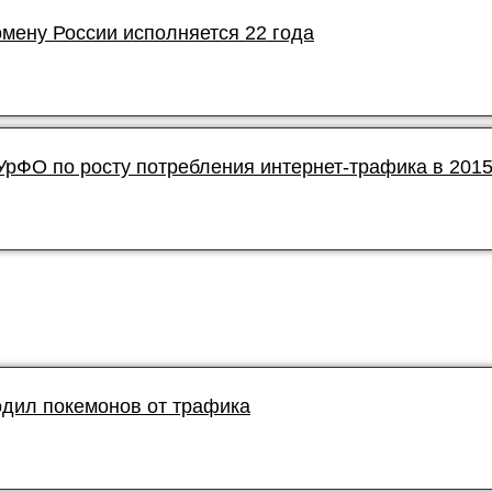
мену России исполняется 22 года
УрФО по росту потребления интернет-трафика в 201
дил покемонов от трафика