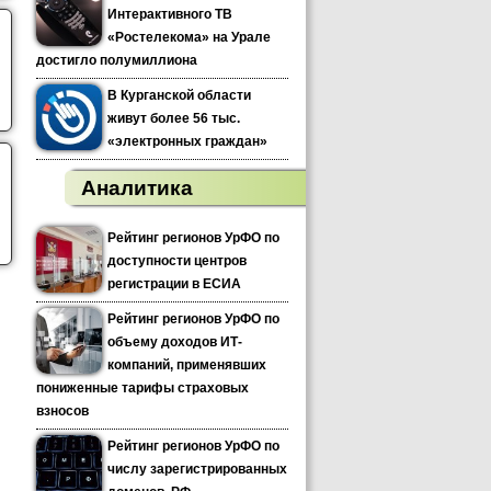
Интерактивного ТВ
«Ростелекома» на Урале
достигло полумиллиона
В Курганской области
живут более 56 тыс.
«электронных граждан»
Аналитика
Рейтинг регионов УрФО по
доступности центров
регистрации в ЕСИА
Рейтинг регионов УрФО по
объему доходов ИТ-
компаний, применявших
пониженные тарифы страховых
взносов
Рейтинг регионов УрФО по
числу зарегистрированных