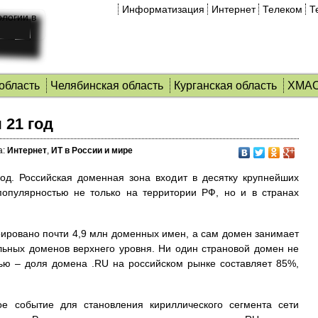
Информатизация
Интернет
Телеком
Т
область
Челябинская область
Курганская область
ХМА
 21 год
а:
Интернет
,
ИТ в России и мире
од. Российская доменная зона входит в десятку крупнейших
опулярностью не только на территории РФ, но и в странах
рировано почти 4,9 млн доменных имен, а сам домен занимает
льных доменов верхнего уровня. Ни один страновой домен не
тью – доля домена .RU на российском рынке составляет 85%,
е событие для становления кириллического сегмента сети