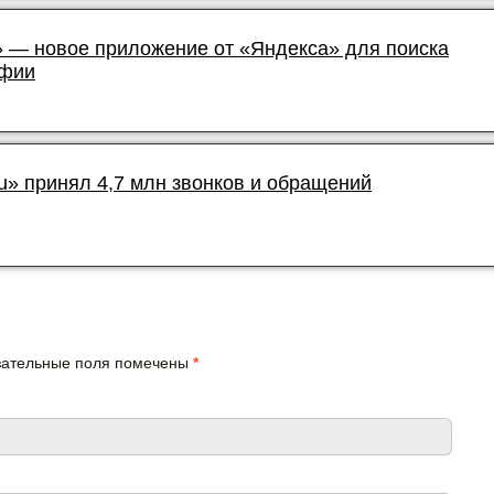
 — новое приложение от «Яндекса» для поиска
афии
u» принял 4,7 млн звонков и обращений
язательные поля помечены
*