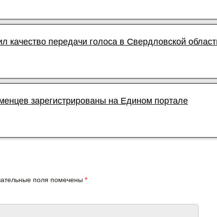
л качество передачи голоса в Свердловской област
юменцев зарегистрированы на Едином портале
язательные поля помечены
*