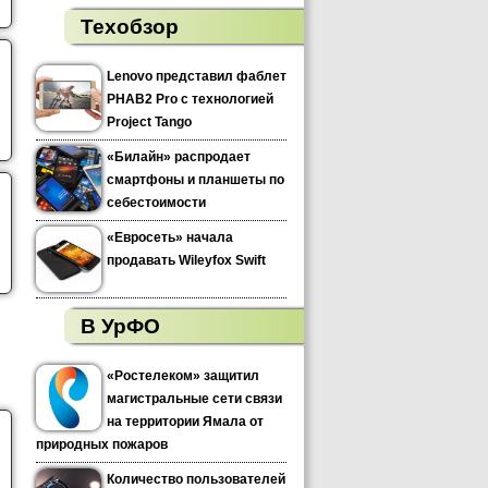
Техобзор
Lenovo представил фаблет
PHAB2 Pro с технологией
Project Tango
«Билайн» распродает
смартфоны и планшеты по
себестоимости
«Евросеть» начала
продавать Wileyfox Swift
В УрФО
«Ростелеком» защитил
магистральные сети связи
на территории Ямала от
природных пожаров
Количество пользователей