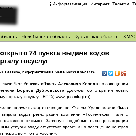
Информатизация
Интернет
Телеком
Т
область
Челябинская область
Курганская область
ХМА
открыто 74 пункта выдачи кодов
рталу госуслуг
ка:
Главное
,
Информатизация
,
Челябинская область
 связи Челябинской области
Александр Козлов
на совещании
 региона
Бориса Дубровского
доложил об открытии новых
му порталу госуслуг
(ЕПГУ, www.gosuslugi.ru).
ремени получить код активации на Южном Урале можно было
 выдачи кодов регистрации компании «Ростелеком», или с
» (заказное письмо). Зачастую подобные виды регистрации
нным услугам ввиду отсутствия времени на посещение центров
 письма по «Почте России».