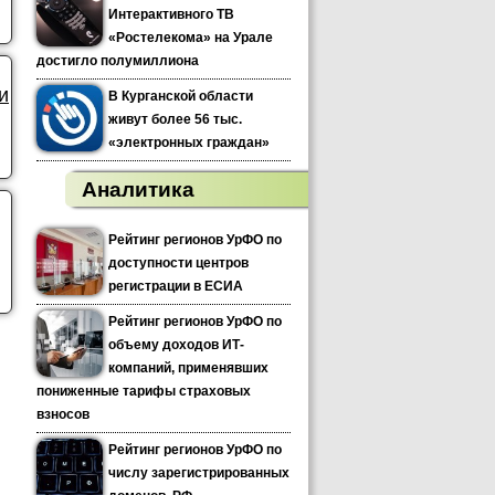
Интерактивного ТВ
«Ростелекома» на Урале
достигло полумиллиона
и
В Курганской области
живут более 56 тыс.
«электронных граждан»
Аналитика
Рейтинг регионов УрФО по
доступности центров
регистрации в ЕСИА
Рейтинг регионов УрФО по
объему доходов ИТ-
компаний, применявших
пониженные тарифы страховых
взносов
Рейтинг регионов УрФО по
числу зарегистрированных