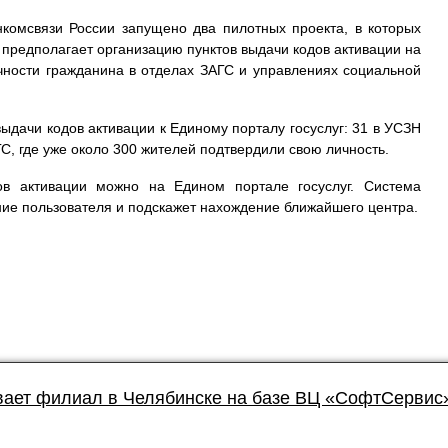
нкомсвязи России запущено два пилотных проекта, в которых
 предполагает организацию пунктов выдачи кодов активации на
чности гражданина в отделах ЗАГС и управлениях социальной
ыдачи кодов активации к Единому порталу госуслуг: 31 в УСЗН
С, где уже около 300 жителей подтвердили свою личность.
ов активации можно на Едином портале госуслуг. Система
ие пользователя и подскажет нахождение ближайшего центра.
вает филиал в Челябинске на базе ВЦ «СофтСервис