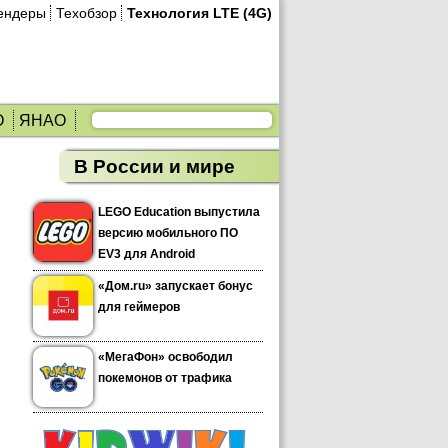
ендеры
Техобзор
Технология LTE (4G)
О
ЯНАО
В России и мире
LEGO Education выпустила
версию мобильного ПО
EV3 для Android
«Дом.ru» запускает бонус
для геймеров
«МегаФон» освободил
покемонов от трафика