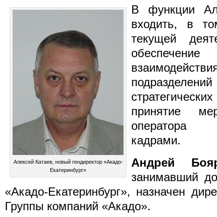
В функции Ал
входить, в то
текущей деят
обеспечен
взаимодействия
подразделе
стратегическ
принятие ме
оператора к
кадрами.
Андрей Боя
Алексей Катаев, новый гендиректор «Акадо-
Екатеринбург»
занимавший до
«Акадо-Екатеринбург», назначен дир
Группы компаний «Акадо».