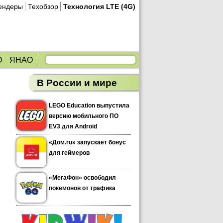
ендеры
Техобзор
Технология LTE (4G)
О
ЯНАО
В России и мире
LEGO Education выпустила
версию мобильного ПО
EV3 для Android
«Дом.ru» запускает бонус
для геймеров
«МегаФон» освободил
покемонов от трафика