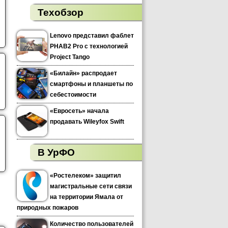
Техобзор
Lenovo представил фаблет
PHAB2 Pro с технологией
Project Tango
«Билайн» распродает
смартфоны и планшеты по
себестоимости
«Евросеть» начала
продавать Wileyfox Swift
В УрФО
«Ростелеком» защитил
магистральные сети связи
на территории Ямала от
природных пожаров
Количество пользователей