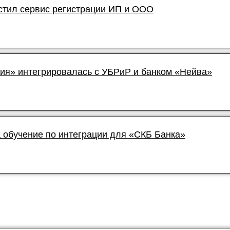
устил сервис регистрации ИП и ООО
рия» интегрировалась с УБРиР и банком «Нейва»
 обучение по интеграции для «СКБ Банка»