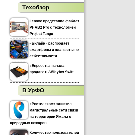
Техобзор
Lenovo представил фаблет
PHAB2 Pro с технологией
Project Tango
«Билайн» распродает
смартфоны и планшеты по
себестоимости
«Евросеть» начала
продавать Wileyfox Swift
В УрФО
«Ростелеком» защитил
магистральные сети связи
на территории Ямала от
природных пожаров
Количество пользователей