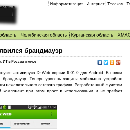
Информатизация
Интернет
Телеком
Т
область
Челябинская область
Курганская область
ХМА
оявился брандмауэр
а:
ИТ в России и мире
уске антивируса Dr.Web версии 9.01.0 для Android.
В новом
 брандмауэр. Теперь уровень защиты мобильных устройств
вки нежелательного сетевого трафика. Разработанный с учетом
й компонент при этом прост в использовании и не требует