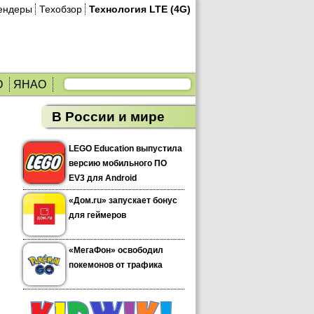
ендеры
Техобзор
Технология LTE (4G)
О
ЯНАО
В России и мире
LEGO Education выпустила
версию мобильного ПО
EV3 для Android
«Дом.ru» запускает бонус
для геймеров
«МегаФон» освободил
покемонов от трафика