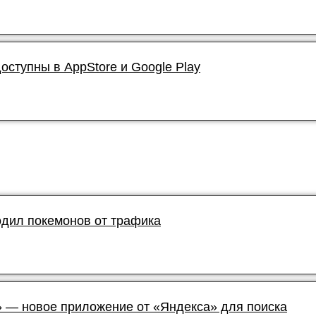
доступны в AppStore и Google Play
дил покемонов от трафика
 — новое приложение от «Яндекса» для поиска