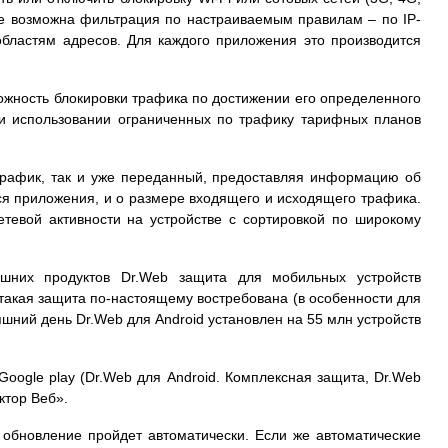
же возможна фильтрация по настраиваемым правилам – по IP-
областям адресов. Для каждого приложения это производится
ожность блокировки трафика по достижении его определенного
ри использовании ограниченных по трафику тарифных планов
трафик, так и уже переданный, предоставляя информацию об
ся приложения, и о размере входящего и исходящего трафика.
евой активности на устройстве с сортировкой по широкому
шних продуктов Dr.Web защита для мобильных устройств
 такая защита по-настоящему востребована (в особенности для
дняшний день Dr.Web для Android установлен на 55 млн устройств
 Google play (Dr.Web для Android. Комплексная защита, Dr.Web
октор Веб».
 обновление пройдет автоматически. Если же автоматические