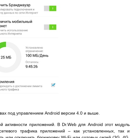
ах под управлением Android версии 4.0 и выше.
й активности приложений. В Dr.Web для Android этот модуль
сетевого трафика приложений – как установленных, так и
ь или отключить блокировку Wi-Fi или сотовых сетей (3G, 4G,