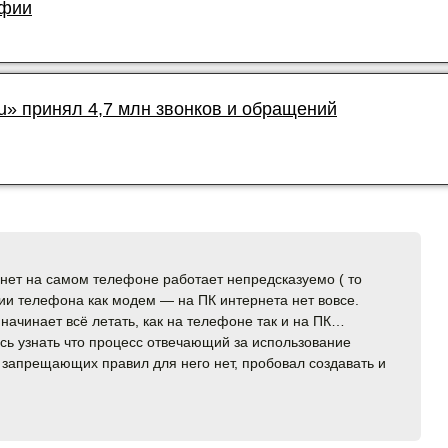
афии
u» принял 4,7 млн звонков и обращений
нет на самом телефоне работает непредсказуемо ( то
нии телефона как модем — на ПК интернета нет вовсе.
начинает всё летать, как на телефоне так и на ПК…
сь узнать что процесс отвечающий за использование
. запрещающих правил для него нет, пробовал создавать и