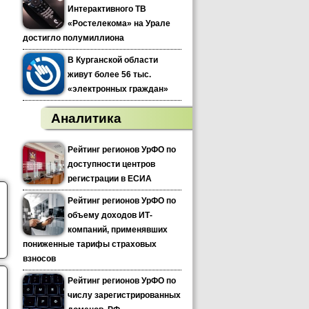
Интерактивного ТВ
«Ростелекома» на Урале
достигло полумиллиона
В Курганской области
живут более 56 тыс.
«электронных граждан»
Аналитика
Рейтинг регионов УрФО по
доступности центров
регистрации в ЕСИА
Рейтинг регионов УрФО по
объему доходов ИТ-
компаний, применявших
пониженные тарифы страховых
взносов
Рейтинг регионов УрФО по
числу зарегистрированных