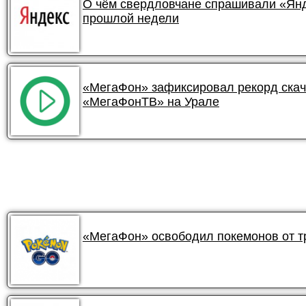
О чём свердловчане спрашивали «Янде
прошлой недели
«МегаФон» зафиксировал рекорд ска
«МегаФонТВ» на Урале
«МегаФон» освободил покемонов от 