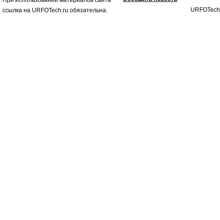
При использовании материалов сайта
URFOTech
ссылка на URFOTech.ru обязательна.