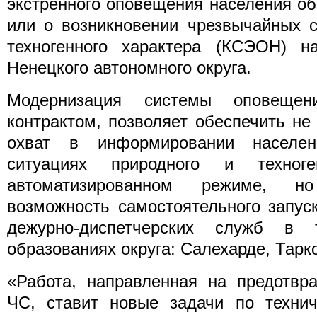
экстренного оповещения населения об
или о возникновении чрезвычайных с
техногенного характера (КСЭОН) н
Ненецкого автономного округа.
Модернизация системы оповещени
контрактом, позволяет обеспечить н
охват в информировании населе
ситуациях природного и техног
автоматизированном режиме, н
возможность самостоятельного запус
дежурно-диспетчерских служб в 
образованиях округа: Салехарде, Тарк
«Работа, направленная на предотвр
ЧС, ставит новые задачи по техни