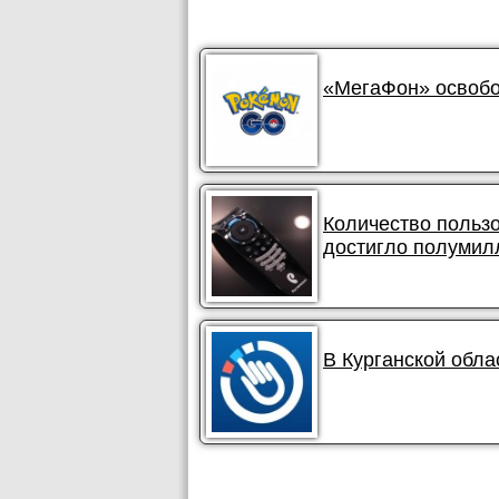
«МегаФон» освобо
Количество польз
достигло полумил
В Курганской обла