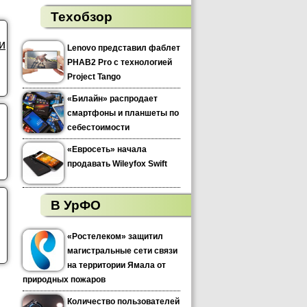
Техобзор
и
Lenovo представил фаблет
PHAB2 Pro с технологией
Project Tango
«Билайн» распродает
смартфоны и планшеты по
себестоимости
«Евросеть» начала
продавать Wileyfox Swift
В УрФО
«Ростелеком» защитил
магистральные сети связи
на территории Ямала от
природных пожаров
Количество пользователей