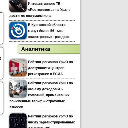
Интерактивного ТВ
«Ростелекома» на Урале
достигло полумиллиона
В Курганской области
живут более 56 тыс.
«электронных граждан»
Аналитика
е
Рейтинг регионов УрФО по
доступности центров
регистрации в ЕСИА
Рейтинг регионов УрФО по
объему доходов ИТ-
компаний, применявших
пониженные тарифы страховых
взносов
Рейтинг регионов УрФО по
числу зарегистрированных