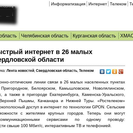
Информатизация
Интернет
Телеком
Т
область
Челябинская область
Курганская область
ХМА
ыстрый интернет в 26 малых
ердловской области
ика:
Лента новостей
,
Свердловская область
,
Телеком
конно-оптические линии связи в 26 малых населенных пунктах
 Пригородном, Белоярском, Камышловском, Новолялинском,
, а также в пригороде Екатеринбурга, Каменска-Уральского,
а, Верхней Пышмы, Качканара и Нижней Туры.
«Ростелеком»
окополосный доступ в интернет по технологии GPON. Сельские
можности с жителями крупных городов. Теперь они могут
екоммуникационными сервисами по одному проводу:
сти свыше 100 Мбит/с, интерактивным ТВ и телефонией.