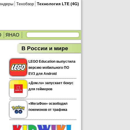
ендеры
Техобзор
Технология LTE (4G)
О
ЯНАО
В России и мире
LEGO Education выпустила
версию мобильного ПО
EV3 для Android
«Дом.ru» запускает бонус
для геймеров
«МегаФон» освободил
покемонов от трафика