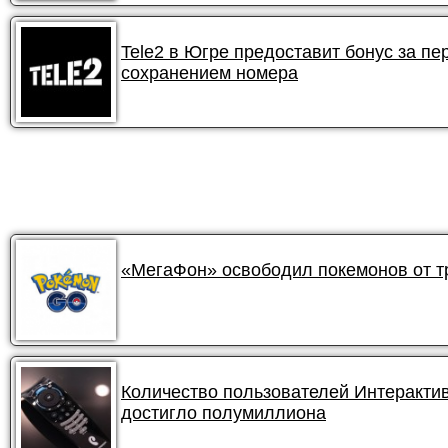
Tele2 в Югре предоставит бонус за пе
сохранением номера
«МегаФон» освободил покемонов от 
Количество пользователей Интеракти
достигло полумиллиона