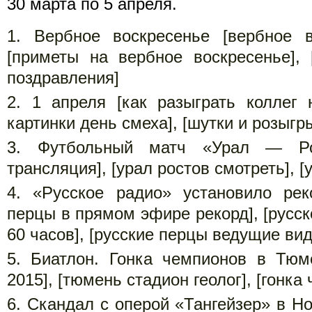
30 марта по 5 апреля.
Вербное воскресенье [вербное в
[приметы на вербное воскресенье], 
поздравления]
1 апреля [как разыграть коллег 
картинки день смеха], [шутки и розыгр
Футбольный матч «Урал — Ро
трансляция], [урал ростов смотреть], [
«Русское радио» установило рек
перцы в прямом эфире рекорд], [русс
60 часов], [русские перцы ведущие вид
Биатлон. Гонка чемпионов в Тюм
2015], [тюмень стадион геолог], [гонка
Скандал с оперой «Тангейзер» в Но