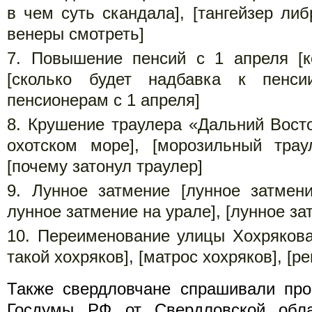
в чем суть скандала], [тангейзер либр
венеры смотреть]
Повышение пенсий с 1 апреля [к
[сколько будет надбавка к пенси
пенсионерам с 1 апреля]
Крушение траулера «Дальний Восто
охотском море], [морозильный трау
[почему затонул траулер]
Лунное затмение [лунное затмени
лунное затмение на урале], [лунное за
Переименование улицы Хохрякова 
такой хохряков], [матрос хохряков], [
Также свердловчане спрашивали про
Госдумы РФ от Свердловской обла