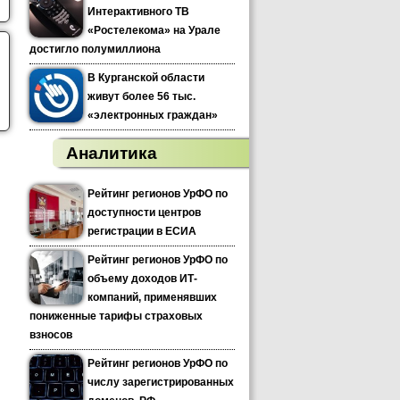
Интерактивного ТВ
«Ростелекома» на Урале
достигло полумиллиона
В Курганской области
живут более 56 тыс.
«электронных граждан»
Аналитика
Рейтинг регионов УрФО по
доступности центров
регистрации в ЕСИА
Рейтинг регионов УрФО по
объему доходов ИТ-
компаний, применявших
пониженные тарифы страховых
взносов
Рейтинг регионов УрФО по
числу зарегистрированных