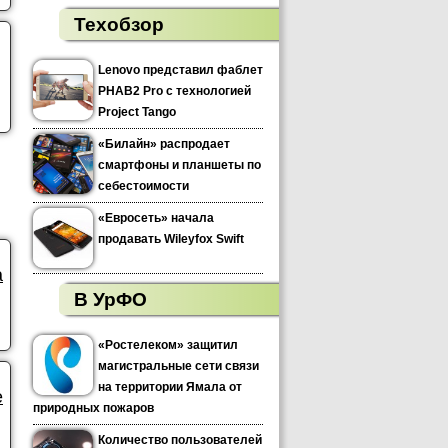
Техобзор
Lenovo представил фаблет
PHAB2 Pro с технологией
Project Tango
«Билайн» распродает
смартфоны и планшеты по
себестоимости
«Евросеть» начала
продавать Wileyfox Swift
а
В УрФО
«Ростелеком» защитил
магистральные сети связи
на территории Ямала от
е
природных пожаров
Количество пользователей