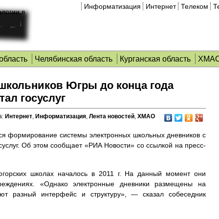
Информатизация
Интернет
Телеком
Т
область
Челябинская область
Курганская область
ХМА
школьников Югры до конца года
ал госуслуг
а:
Интернет
,
Информатизация
,
Лента новостей
,
ХМАО
тся формирование системы электронных школьных дневников с
услуг.
Об этом сообщает «РИА Новости» со ссылкой на пресс-
югорских школах началось в 2011 г. На данный момент они
реждениях. «Однако электронные дневники размещены на
еют разный интерфейс и структуру», — сказал собеседник