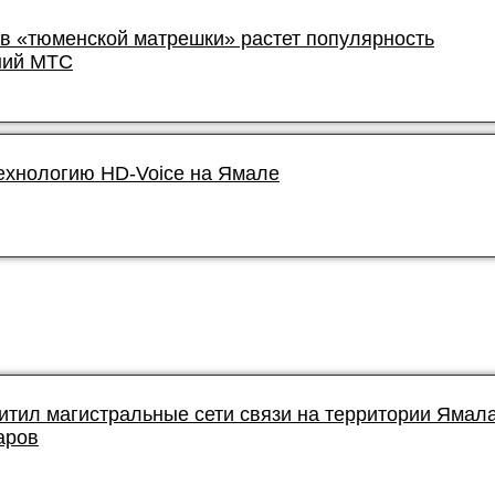
в «тюменской матрешки» растет популярность
ний МТС
технологию HD-Voice на Ямале
итил магистральные сети связи на территории Ямал
аров