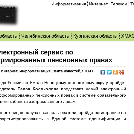
Информатизация
Интернет
Телеком
Т
область
Челябинская область
Курганская область
ХМА
лектронный сервис по
рмированных пенсионных правах
Интернет
,
Информатизация
,
Лента новостей
,
ЯНАО
нда России по Ямало-Ненецкому автономному округу пройдет
водитель
Таиса Колоколова
представит новый электронный
сформированных пенсионных правах в системе обязательного
ного кабинета застрахованного лица».
нного лица» получат все пользователи, пройдя регистрацию на
и зарегистрировавшись в Единой системе идентификации и