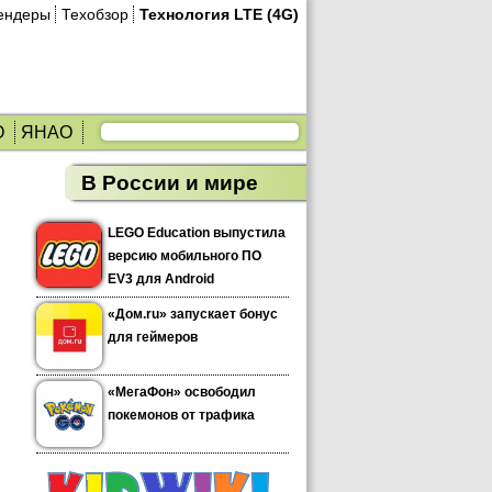
ендеры
Техобзор
Технология LTE (4G)
О
ЯНАО
В России и мире
LEGO Education выпустила
версию мобильного ПО
EV3 для Android
«Дом.ru» запускает бонус
для геймеров
«МегаФон» освободил
покемонов от трафика