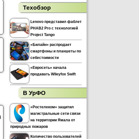
Техобзор
Lenovo представил фаблет
PHAB2 Pro с технологией
Project Tango
«Билайн» распродает
смартфоны и планшеты по
себестоимости
«Евросеть» начала
продавать Wileyfox Swift
В УрФО
«Ростелеком» защитил
магистральные сети связи
а
на территории Ямала от
природных пожаров
Количество пользователей