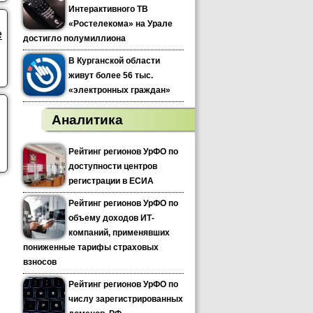
Интерактивного ТВ
«Ростелекома» на Урале
е
достигло полумиллиона
В Курганской области
живут более 56 тыс.
«электронных граждан»
Аналитика
Рейтинг регионов УрФО по
доступности центров
регистрации в ЕСИА
Рейтинг регионов УрФО по
объему доходов ИТ-
компаний, применявших
пониженные тарифы страховых
взносов
Рейтинг регионов УрФО по
числу зарегистрированных