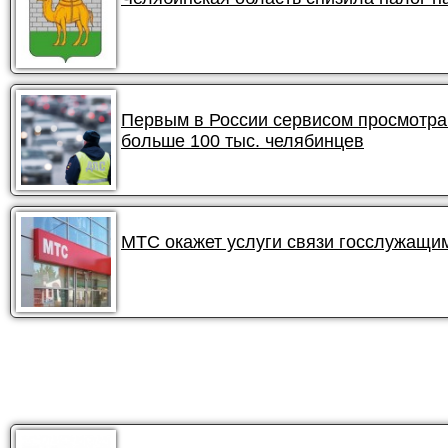
Первым в России сервисом просмотра
больше 100 тыс. челябинцев
МТС окажет услуги связи госслужащи