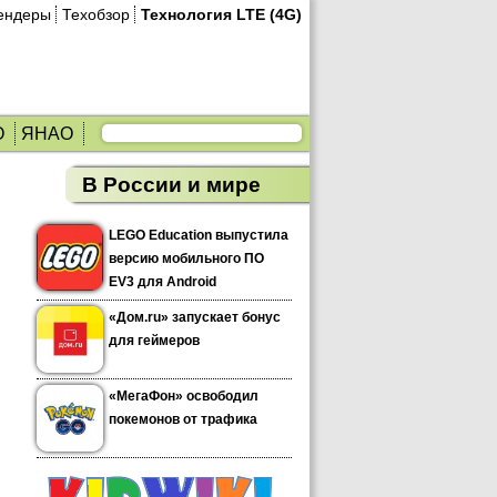
ендеры
Техобзор
Технология LTE (4G)
О
ЯНАО
В России и мире
LEGO Education выпустила
версию мобильного ПО
EV3 для Android
«Дом.ru» запускает бонус
для геймеров
«МегаФон» освободил
покемонов от трафика