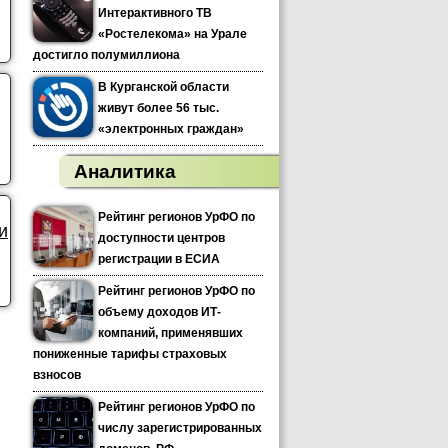
Интерактивного ТВ
«Ростелекома» на Урале
достигло полумиллиона
В Курганской области
живут более 56 тыс.
«электронных граждан»
Аналитика
Рейтинг регионов УрФО по
и
доступности центров
регистрации в ЕСИА
Рейтинг регионов УрФО по
объему доходов ИТ-
компаний, применявших
пониженные тарифы страховых
взносов
Рейтинг регионов УрФО по
числу зарегистрированных