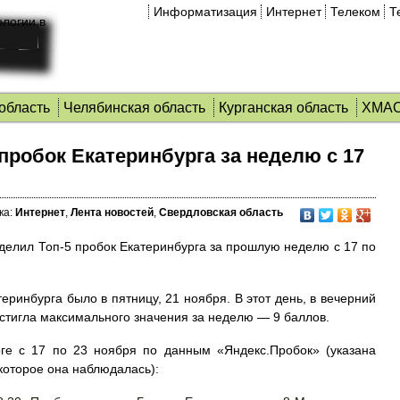
Информатизация
Интернет
Телеком
Т
область
Челябинская область
Курганская область
ХМА
 пробок Екатеринбурга за неделю c 17
ка:
Интернет
,
Лента новостей
,
Свердловская область
делил Топ-5 пробок Екатеринбурга за прошлую неделю c 17 по
еринбурга было в пятницу, 21 ноября. В этот день, в вечерний
достигла максимального значения за неделю — 9 баллов.
ге c 17 по 23 ноября по данным «Яндекс.Пробок» (указана
которое она наблюдалась):