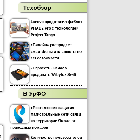
Техобзор
Lenovo представил фаблет
PHAB2 Pro с технологией
Project Tango
«Билайн» распродает
смартфоны и планшеты по
себестоимости
«Евросеть» начала
продавать Wileyfox Swift
В УрФО
«Ростелеком» защитил
магистральные сети связи
на территории Ямала от
природных пожаров
е
Количество пользователей