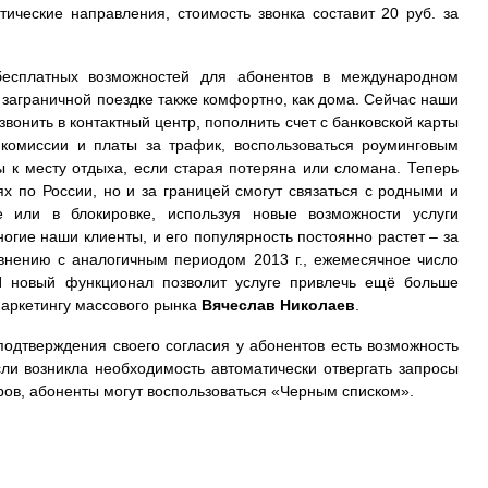
ические направления, стоимость звонка составит 20 руб. за
есплатных возможностей для абонентов в международном
в заграничной поездке также комфортно, как дома. Сейчас наши
вонить в контактный центр, пополнить счет с банковской карты
комиссии и платы за трафик, воспользоваться роуминговым
ы к месту отдыха, если старая потеряна или сломана. Теперь
х по России, но и за границей смогут связаться с родными и
 или в блокировке, используя новые возможности услуги
огие наши клиенты, и его популярность постоянно растет – за
равнению с аналогичным периодом 2013 г., ежемесячное число
И новый функционал позволит услуге привлечь ещё больше
маркетингу массового рынка
Вячеслав Николаев
.
подтверждения своего согласия у абонентов есть возможность
ли возникла необходимость автоматически отвергать запросы
ров, абоненты могут воспользоваться «Черным списком».