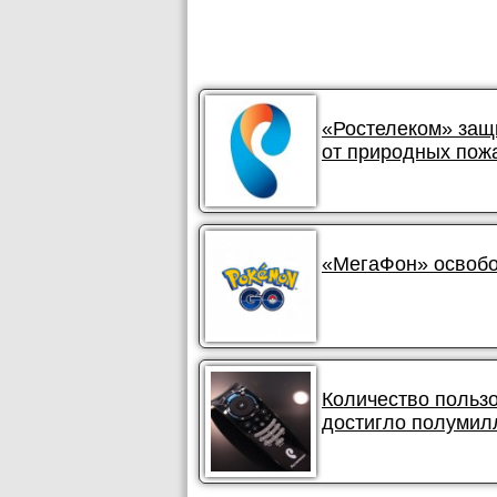
«Ростелеком» защ
от природных пож
«МегаФон» освобо
Количество польз
достигло полумил