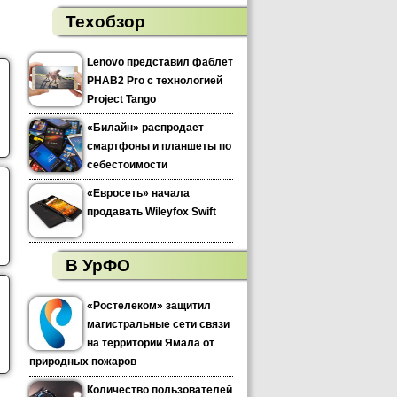
Техобзор
Lenovo представил фаблет
PHAB2 Pro с технологией
Project Tango
«Билайн» распродает
смартфоны и планшеты по
себестоимости
«Евросеть» начала
продавать Wileyfox Swift
В УрФО
«Ростелеком» защитил
магистральные сети связи
на территории Ямала от
природных пожаров
Количество пользователей