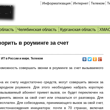
Информатизация
Интернет
Телеком
Т
область
Челябинская область
Курганская область
ХМА
орить в роуминге за счет
:
ИТ в России и мире
,
Телеком
зможность совершать звонки в роуминге за счет вызываемого
а их счету недостаточно средств, могут совершить звонок за
ародном роуминге. Для этого необходимо набрать короткую
а вызываемый абонент примет вызов, он будет переключен на
инять звонок за свой счет или отказаться от разговора. Для
бесплатен. Для собеседника, принимающего вызов за свой счет,
местонахождения инициатора: почти в 70 странах, включая