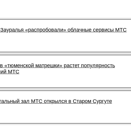
Зауралья «распробовали» облачные сервисы МТС
в «тюменской матрешки» растет популярность
ний МТС
тальный зал МТС открылся в Старом Сургуте