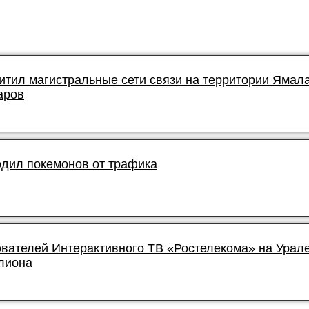
итил магистральные сети связи на территории Ямал
аров
дил покемонов от трафика
ователей Интерактивного ТВ «Ростелекома» на Урал
лиона