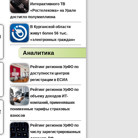
Интерактивного ТВ
«Ростелекома» на Урале
достигло полумиллиона
В Курганской области
живут более 56 тыс.
а
«электронных граждан»
Аналитика
Рейтинг регионов УрФО по
доступности центров
регистрации в ЕСИА
Рейтинг регионов УрФО по
объему доходов ИТ-
компаний, применявших
пониженные тарифы страховых
е
взносов
Рейтинг регионов УрФО по
числу зарегистрированных