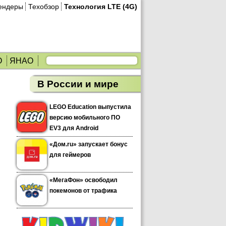
ендеры
Техобзор
Технология LTE (4G)
О
ЯНАО
В России и мире
LEGO Education выпустила
версию мобильного ПО
EV3 для Android
«Дом.ru» запускает бонус
для геймеров
«МегаФон» освободил
покемонов от трафика