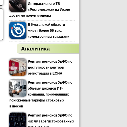
Интерактивного ТВ
«Ростелекома» на Урале
достигло полумиллиона
В Курганской области
живут более 56 тыс.
«электронных граждан»
Аналитика
Рейтинг регионов УрФО по
доступности центров
регистрации в ЕСИА
Рейтинг регионов УрФО по
объему доходов ИТ-
компаний, применявших
пониженные тарифы страховых
взносов
Рейтинг регионов УрФО по
числу зарегистрированных