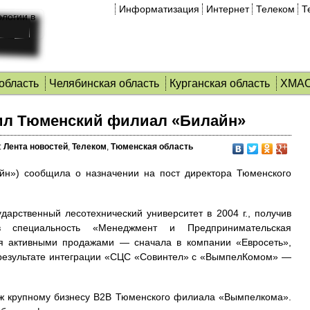
Информатизация
Интернет
Телеком
Т
область
Челябинская область
Курганская область
ХМА
ил Тюменский филиал «Билайн»
:
Лента новостей
,
Телеком
,
Тюменская область
н») сообщила о назначении на пост директора Тюменского
дарственный лесотехнический университет в 2004 г., получив
 специальность «Менеджмент и Предпринимательская
ся активными продажами — сначала в компании «Евросеть»,
в результате интеграции «СЦС «Совинтел» с «ВымпелКомом» —
даж крупному бизнесу В2В Тюменского филиала «Вымпелкома».