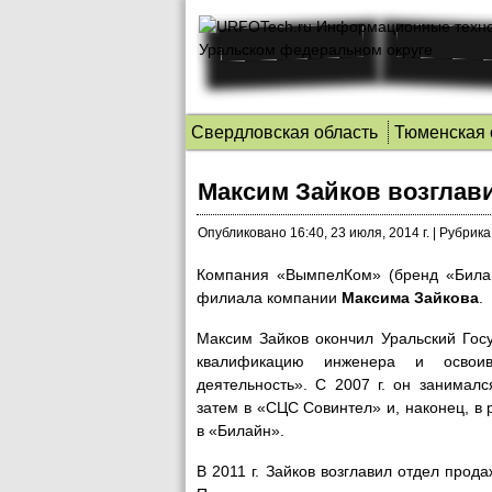
Свердловская область
Тюменская 
Максим Зайков возглав
Опубликовано
16:40, 23 июля, 2014 г.
|
Рубрика
Компания «ВымпелКом» (бренд «Билай
филиала компании
Макcима Зайкова
.
Максим Зайков окончил Уральский Госу
квалификацию инженера и освоив
деятельность». С 2007 г. он занимал
затем в «СЦС Совинтел» и, наконец, 
в «Билайн».
В 2011 г. Зайков возглавил отдел про