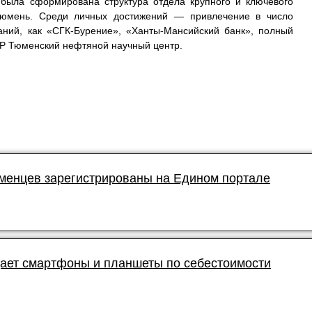
 была сформирована структура отдела крупного и ключевого
Тюмень. Среди личных достижений — привлечение в число
аний, как «СГК-Бурение», «Ханты-Мансийский банк», полный
BP Тюменский нефтяной научный центр.
юменцев зарегистрированы на Едином портале
ает смартфоны и планшеты по себестоимости