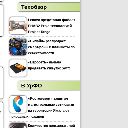
Техобзор
Lenovo представил фаблет
PHAB2 Pro с технологией
Project Tango
«Билайн» распродает
смартфоны и планшеты по
себестоимости
«Евросеть» начала
продавать Wileyfox Swift
В УрФО
«Ростелеком» защитил
магистральные сети связи
на территории Ямала от
е
природных пожаров
Количество пользователей