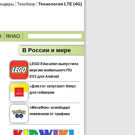
ендеры
Техобзор
Технология LTE (4G)
О
ЯНАО
В России и мире
LEGO Education выпустила
версию мобильного ПО
EV3 для Android
«Дом.ru» запускает бонус
для геймеров
«МегаФон» освободил
покемонов от трафика