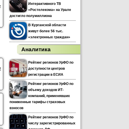
Интерактивного ТВ
»
«Ростелекома» на Урале
достигло полумиллиона
В Курганской области
живут более 56 тыс.
«электронных граждан»
Аналитика
Рейтинг регионов УрФО по
е
доступности центров
регистрации в ЕСИА
Рейтинг регионов УрФО по
объему доходов ИТ-
компаний, применявших
пониженные тарифы страховых
взносов
Рейтинг регионов УрФО по
числу зарегистрированных