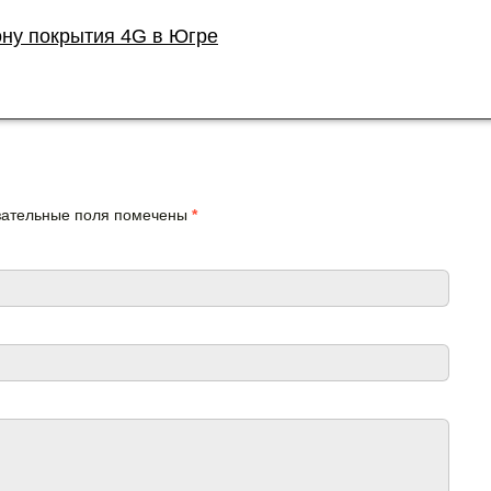
ону покрытия 4G в Югре
язательные поля помечены
*