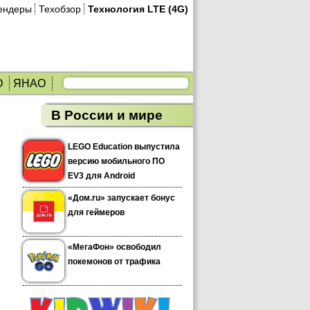
ендеры
Техобзор
Технология LTE (4G)
О
ЯНАО
В России и мире
LEGO Education выпустила
версию мобильного ПО
EV3 для Android
«Дом.ru» запускает бонус
для геймеров
«МегаФон» освободил
покемонов от трафика