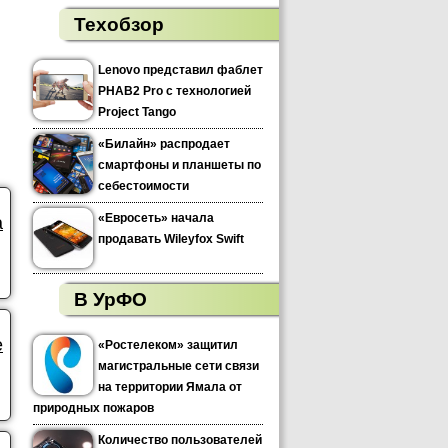
Техобзор
Lenovo представил фаблет
PHAB2 Pro с технологией
Project Tango
«Билайн» распродает
смартфоны и планшеты по
себестоимости
«Евросеть» начала
а
продавать Wileyfox Swift
В УрФО
е
«Ростелеком» защитил
магистральные сети связи
на территории Ямала от
природных пожаров
Количество пользователей