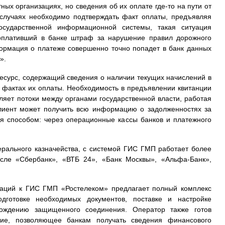
ных организациях, но сведения об их оплате где-то на пути от
 случаях необходимо подтверждать факт оплаты, предъявляя
осударственной информационной системы, такая ситуация
 оплативший в банке штраф за нарушение правил дорожного
формация о платеже совершенно точно попадет в банк данных
».
урс, содержащий сведения о наличии текущих начислений в
 фактах их оплаты. Необходимость в предъявлении квитанции
ляет потоки между органами государственной власти, работая
клиент может получить всю информацию о задолженностях за
бя способом: через операционные кассы банков и платежного
рального казначейства, с системой ГИС ГМП работает более
исле «Сбербанк», «ВТБ 24», «Банк Москвы», «Альфа-Банк»,
аций к ГИС ГМП «Ростелеком» предлагает полный комплекс
одготовке необходимых документов, поставке и настройке
вождению защищенного соединения. Оператор также готов
ние, позволяющее банкам получать сведения финансового