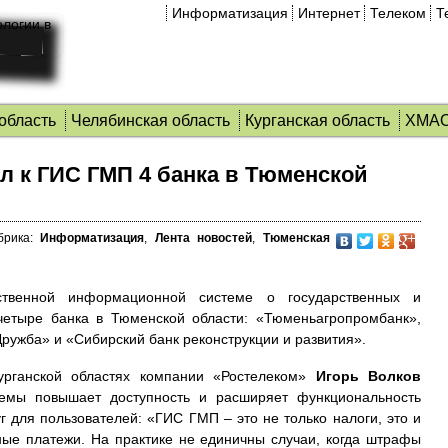
Информатизация
Интернет
Телеком
Т
область
Челябинская область
Курганская область
ХМА
л к ГИС ГМП 4 банка в Тюменской
брика:
Информатизация
,
Лента новостей
,
Тюменская
ственной информационной системе о государственных и
етыре банка в Тюменской области: «Тюменьагропромбанк»,
ружба» и «Сибирский банк реконструкции и развития».
рганской областях компании «Ростелеком»
Игорь Волков
темы повышает доступность и расширяет функциональность
 для пользователей: «ГИС ГМП – это не только налоги, это и
ые платежи. На практике не единичны случаи, когда штрафы