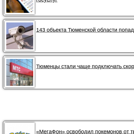
143 объекта Тюменской области попа
Тюменцы стали чаще подключать ско
«МегаФон» освободил покемонов от 