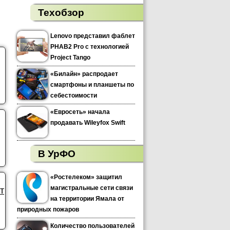
Техобзор
Lenovo представил фаблет
PHAB2 Pro с технологией
Project Tango
«Билайн» распродает
смартфоны и планшеты по
себестоимости
«Евросеть» начала
продавать Wileyfox Swift
В УрФО
«Ростелеком» защитил
магистральные сети связи
т
на территории Ямала от
природных пожаров
Количество пользователей