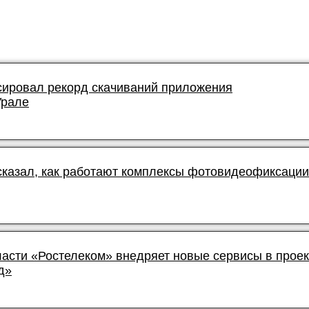
ировал рекорд скачиваний приложения
Урале
сказал, как работают комплексы фотовидеофиксации
ласти «Ростелеком» внедряет новые сервисы в проек
д»