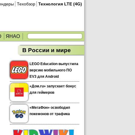
ендеры
Техобзор
Технология LTE (4G)
О
ЯНАО
В России и мире
LEGO Education выпустила
версию мобильного ПО
EV3 для Android
«Дом.ru» запускает бонус
для геймеров
«МегаФон» освободил
покемонов от трафика