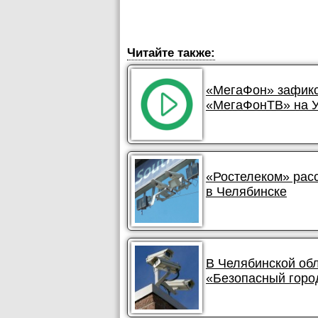
Читайте также:
«МегаФон» зафикс
«МегаФонТВ» на 
«Ростелеком» рас
в Челябинске
В Челябинской об
«Безопасный горо