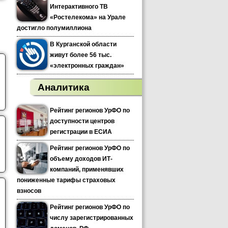
Интерактивного ТВ
«Ростелекома» на Урале
достигло полумиллиона
В Курганской области
живут более 56 тыс.
«электронных граждан»
Аналитика
Рейтинг регионов УрФО по
доступности центров
регистрации в ЕСИА
Рейтинг регионов УрФО по
объему доходов ИТ-
компаний, применявших
пониженные тарифы страховых
взносов
Рейтинг регионов УрФО по
числу зарегистрированных