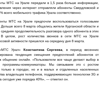
ненты МТС на Урале передали в 1,5 раза больше информации,
авления через интернет отправляли абоненты Свердловской и
2% всего мобильного трафика Урала соответственно.
енты МТС на Урале предпочли воспользоваться голосовыми
 Дольше всего 8 марта общались жители Курганской области и
 средняя продолжительность разговора одного абонента в этих
. В целом, рост количества звонков в сети МТС на Урале
осовой активности пришелся на середину дня 8 марта.
а «МТС Урал»
Константина Сергеева
, в период весенних
ирована тенденция смещения предпочтений абонентов от
к общению онлайн. «Пользователи все чаще делают выбор в
з программы-коммуникаторы. Мы связываем это с ростом
 только в городах, но и в малых и отдаленных населенных
ества владельцев телефонов, поддерживающих технологии 3G и
на сегодня уже порядка 40%», — отметил он.