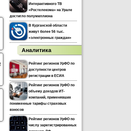
Интерактивного ТВ
«Ростелекома» на Урале
достигло полумиллиона
В Курганской области
живут более 56 тыс.
«электронных граждан»
Аналитика
е
Рейтинг регионов УрФО по
доступности центров
регистрации в ЕСИА
Рейтинг регионов УрФО по
объему доходов ИТ-
компаний, применявших
пониженные тарифы страховых
взносов
Рейтинг регионов УрФО по
числу зарегистрированных