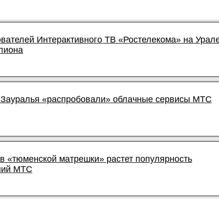
ователей Интерактивного ТВ «Ростелекома» на Урал
лиона
Зауралья «распробовали» облачные сервисы МТС
в «тюменской матрешки» растет популярность
ний МТС