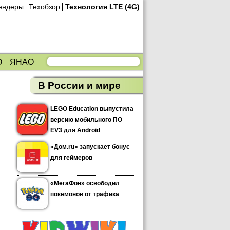
ендеры
Техобзор
Технология LTE (4G)
О
ЯНАО
В России и мире
LEGO Education выпустила
версию мобильного ПО
EV3 для Android
«Дом.ru» запускает бонус
для геймеров
«МегаФон» освободил
покемонов от трафика