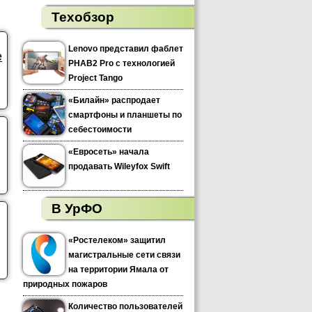
Техобзор
Lenovo представил фаблет
е
PHAB2 Pro с технологией
Project Tango
«Билайн» распродает
смартфоны и планшеты по
себестоимости
«Евросеть» начала
продавать Wileyfox Swift
В УрФО
«Ростелеком» защитил
магистральные сети связи
на территории Ямала от
природных пожаров
Количество пользователей