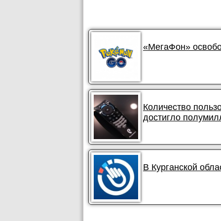
«МегаФон» освобо
Количество польз
достигло полумил
В Курганской обла