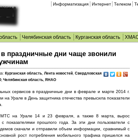
Информатизация
Интернет
Телеком
Т
область
Челябинская область
Курганская область
ХМА
 в праздничные дни чаще звонили
мужчинам
а:
Курганская область
,
Лента новостей
,
Свердловская
О
,
Челябинская область
,
ЯНАО
ьных сервисов в праздничные дни в феврале и марте 2014 г.
и на Урале в День защитника отечества превысила показатели
а.
 МТС на Урале 14 и 23 февраля, а также 8 марта, вырос
 с показателями прошлого года. За эти дни пользователи с
демов скачали и отправили объем информации, сравнимый с
сновной рост потребления мобильного трафика пришелся на