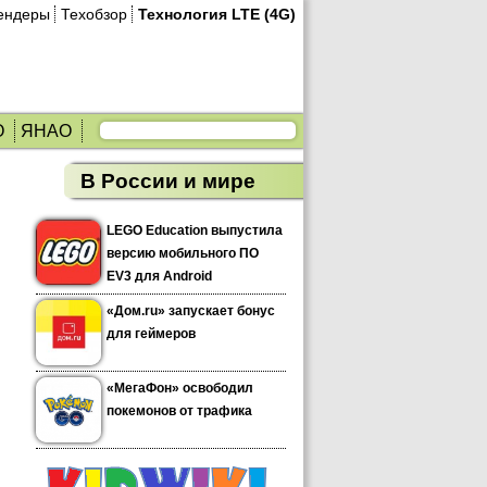
ендеры
Техобзор
Технология LTE (4G)
О
ЯНАО
В России и мире
LEGO Education выпустила
версию мобильного ПО
EV3 для Android
«Дом.ru» запускает бонус
для геймеров
«МегаФон» освободил
покемонов от трафика