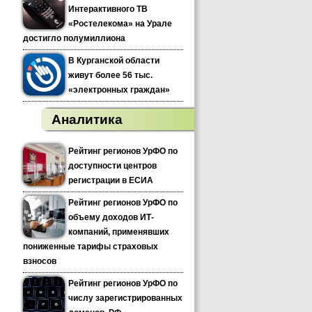
Интерактивного ТВ
«Ростелекома» на Урале
достигло полумиллиона
В Курганской области
живут более 56 тыс.
«электронных граждан»
Аналитика
Рейтинг регионов УрФО по
доступности центров
регистрации в ЕСИА
Рейтинг регионов УрФО по
объему доходов ИТ-
компаний, применявших
пониженные тарифы страховых
взносов
Рейтинг регионов УрФО по
числу зарегистрированных