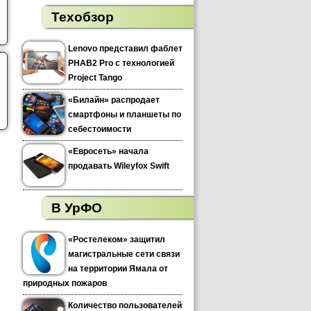
Техобзор
Lenovo представил фаблет
PHAB2 Pro с технологией
Project Tango
«Билайн» распродает
смартфоны и планшеты по
себестоимости
«Евросеть» начала
продавать Wileyfox Swift
В УрФО
«Ростелеком» защитил
магистральные сети связи
на территории Ямала от
природных пожаров
Количество пользователей