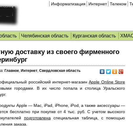
Информатизация
Интернет
Телеком
Т
область
Челябинская область
Курганская область
ХМА
тную доставку из своего фирменного
еринбург
а:
Главное
,
Интернет
,
Свердловская область
е официальный российский интернет-магазин
Apple Online Store
овыми городами.
В их число попала и столица Уральского
рг.
родукты Apple — Mac, iPad, iPhone, iPod, а также аксессуары —
тся бесплатно при покупке от 4 тыс. руб. С учетом высокого
покупателей
подготовлена
специальная таблица, с помощью
ления заказа.