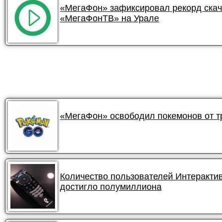
«МегаФон» зафиксировал рекорд ска
«МегаФонТВ» на Урале
«МегаФон» освободил покемонов от 
Количество пользователей Интеракти
достигло полумиллиона