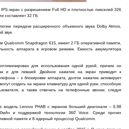
IPS-экран с разрешением Full HD и плотностью пикселей 326
и составляет 32 ГБ.
логию передачи расширенного объемного звука Dolby Atmos,
й звук.
м Qualcomm Snapdragon 615, имеет 2 ГБ оперативной памяти,
льность аппарата в игровом режиме. Емкость аккумулятора
оптимизирован для использования одной рукой, причем он
ак и для левшей. Двойное нажатие на экран приводит к
елефона – к блокировке аппарата, долгое нажатие активирует
могут создать на экране клавиатуру для одной руки, способную
зователя, а также отвечать на телефонные звонки, следуя
е модель Lenovo PHAB с экраном большей диагонали – 6,98
0мАч и поддержкой технологии 360̊ Voice. Среди прочих
ативной памяти и 8-ядерный процессор Qualcomm.