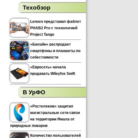
Техобзор
Lenovo представил фаблет
PHAB2 Pro с технологией
Project Tango
«Билайн» распродает
смартфоны и планшеты по
себестоимости
«Евросеть» начала
продавать Wileyfox Swift
В УрФО
«Ростелеком» защитил
магистральные сети связи
на территории Ямала от
природных пожаров
Количество пользователей