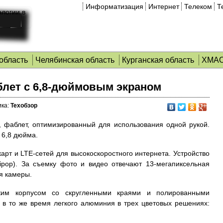
Информатизация
Интернет
Телеком
Т
область
Челябинская область
Курганская область
ХМА
блет c 6,8-дюймовым экраном
ка:
Техобзор
, фаблет, оптимизированный для использования одной рукой.
 6,8 дюйма.
арт и LTE-сетей для высокоскоростного интернета. Устройство
lipop). За съемку фото и видео отвечают 13-мегапиксельная
я камеры.
ским корпусом со скругленными краями и полированными
 в то же время легкого алюминия в трех цветовых решениях: