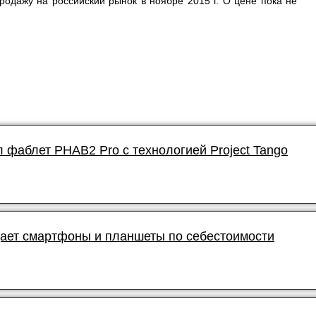
родажу на российский рынок в ноябре 2015 г. О цене пока не
 фаблет PHAB2 Pro с технологией Project Tango
ает смартфоны и планшеты по себестоимости