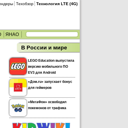
ендеры
Техобзор
Технология LTE (4G)
О
ЯНАО
В России и мире
LEGO Education выпустила
версию мобильного ПО
EV3 для Android
«Дом.ru» запускает бонус
для геймеров
«МегаФон» освободил
покемонов от трафика