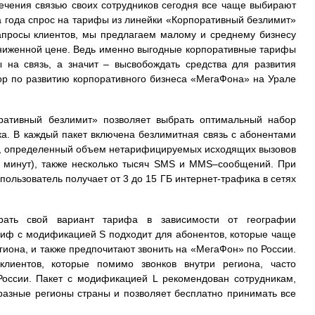
ечения связью своих сотрудников сегодня все чаще выбирают
ала года спрос на тарифы из линейки «Корпоративный безлимит»
апросы клиентов, мы предлагаем малому и среднему бизнесу
 сниженной цене. Ведь именно выгодные корпоративные тарифы
 на связь, а значит – высвобождать средства для развития
ор по развитию корпоративного бизнеса «МегаФона» на Урале
ративный безлимит» позволяет выбрать оптимальный набор
ка. В каждый пакет включена безлимитная связь с абонентами
, определенный объем нетарифицируемых исходящих вызовов
0 минут), также несколько тысяч SMS и MMS–сообщений. При
пользователь получает от 3 до 15 ГБ интернет-трафика в сетях
рать свой вариант тарифа в зависимости от географии
риф с модификацией S подходит для абонентов, которые чаще
иона, и также предпочитают звонить на «МегаФон» по России.
иентов, которые помимо звонков внутри региона, часто
оссии. Пакет с модификацией L рекомендован сотрудникам,
 разные регионы страны и позволяет бесплатно принимать все