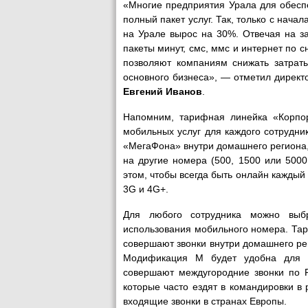
«Многие предприятия Урала для обесп
полный пакет услуг. Так, только с нач
на Урале вырос на 30%. Отвечая на з
пакеты минут, смс, ммс и интернет по
позволяют компаниям снижать затраты
основного бизнеса», — отметил директ
Евгений Иванов
.
Напомним, тарифная линейка «Корпо
мобильных услуг для каждого сотрудни
«МегаФона» внутри домашнего региона
на другие номера (500, 1500 или 500
этом, чтобы всегда быть онлайн каждый 
3G и 4G+.
Для любого сотрудника можно выб
использования мобильного номера. Та
совершают звонки внутри домашнего рег
Модификация M будет удобна для кл
совершают междугородние звонки по Р
которые часто ездят в командировки в
входящие звонки в странах Европы.