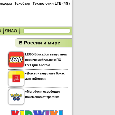
ендеры
Техобзор
Технология LTE (4G)
О
ЯНАО
В России и мире
LEGO Education выпустила
версию мобильного ПО
EV3 для Android
«Дом.ru» запускает бонус
для геймеров
«МегаФон» освободил
покемонов от трафика