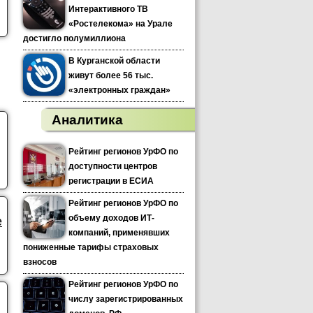
Интерактивного ТВ
«Ростелекома» на Урале
достигло полумиллиона
В Курганской области
живут более 56 тыс.
«электронных граждан»
Аналитика
Рейтинг регионов УрФО по
доступности центров
регистрации в ЕСИА
Рейтинг регионов УрФО по
объему доходов ИТ-
е
компаний, применявших
пониженные тарифы страховых
взносов
Рейтинг регионов УрФО по
числу зарегистрированных