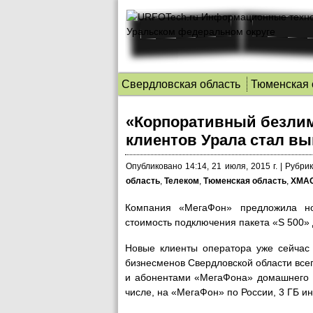
Свердловская область
Тюменская 
«Корпоративный безлим
клиентов Урала стал вы
Опубликовано
14:14, 21 июля, 2015 г.
|
Рубрик
область
,
Телеком
,
Тюменская область
,
ХМА
Компания «МегаФон» предложила но
стоимость подключения пакета «S 500» 
Новые клиенты оператора уже сейчас 
бизнесменов Свердловской области всег
и абонентами «МегаФона» домашнего р
числе, на «МегаФон» по России, 3 ГБ 