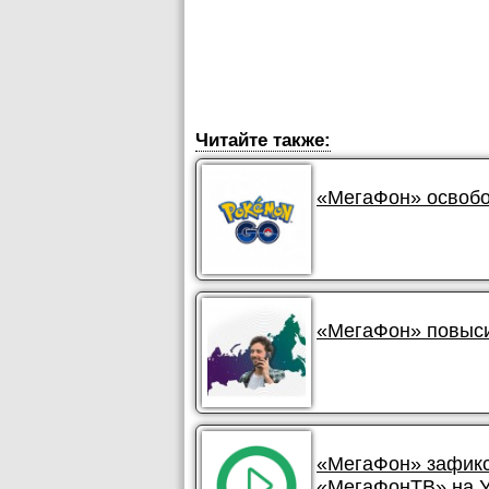
Читайте также:
«МегаФон» освобо
«МегаФон» повыси
«МегаФон» зафикс
«МегаФонТВ» на 