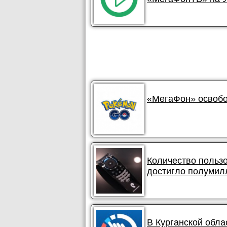
«МегаФон» освобо
Количество польз
достигло полумил
В Курганской обла