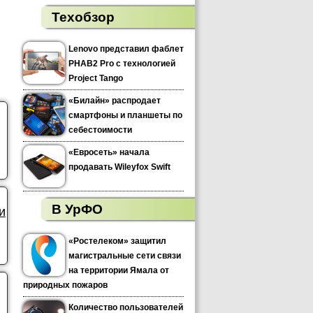
Техобзор
Lenovo представил фаблет
PHAB2 Pro с технологией
Project Tango
«Билайн» распродает
смартфоны и планшеты по
себестоимости
«Евросеть» начала
продавать Wileyfox Swift
В УрФО
и
«Ростелеком» защитил
магистральные сети связи
на территории Ямала от
природных пожаров
Количество пользователей