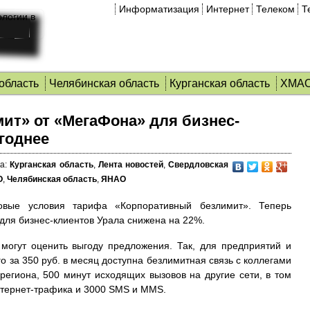
Информатизация
Интернет
Телеком
Т
область
Челябинская область
Курганская область
ХМА
ит» от «МегаФона» для бизнес-
годнее
а:
Курганская область
,
Лента новостей
,
Свердловская
О
,
Челябинская область
,
ЯНАО
вые условия тарифа «Корпоративный безлимит». Теперь
для бизнес-клиентов Урала снижена на 22%.
могут оценить выгоду предложения. Так, для предприятий и
о за 350 руб. в месяц доступна безлимитная связь с коллегами
егиона, 500 минут исходящих вызовов на другие сети, в том
интернет-трафика и 3000 SMS и MMS.