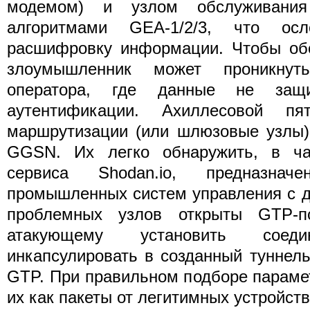
модемом) и узлом обслуживания
алгоритмами GEA-1/2/3, что ос
расшифровку информации. Чтобы обо
злоумышленник может проникну
оператора, где данные не защ
аутентификации. Ахиллесовой п
маршрутизации (или шлюзовые узлы)
GGSN. Их легко обнаружить, в ча
сервиса Shodan.io, предназнач
промышленных систем управления с д
проблемных узлов открыты GTP-по
атакующему установить соед
инкапсулировать в созданный туннел
GTP. При правильном подборе парам
их как пакеты от легитимных устройств