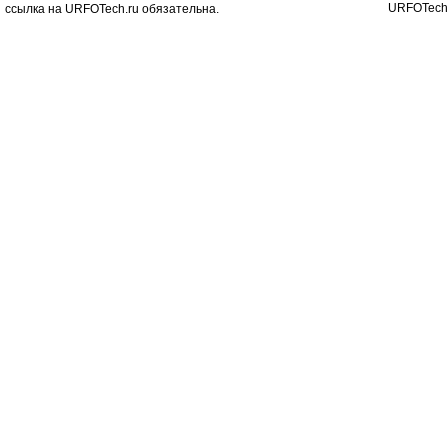
URFOTech
ссылка на URFOTech.ru обязательна.