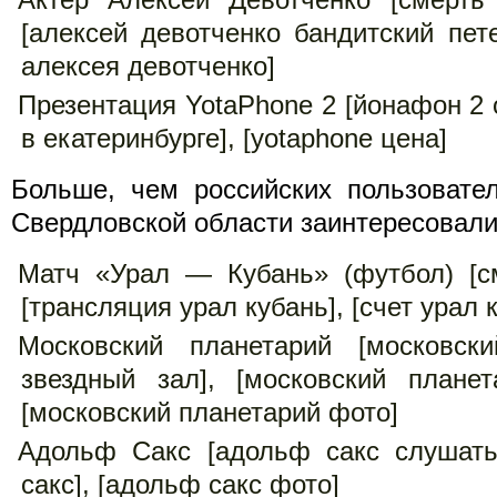
[алексей девотченко бандитский пете
алексея девотченко]
Презентация YotaPhone 2 [йонафон 2 о
в екатеринбурге], [yotaphone цена]
Больше, чем российских пользовате
Свердловской области заинтересовали
Матч «Урал — Кубань» (футбол) [см
[трансляция урал кубань], [счет урал 
Московский планетарий [московск
звездный зал], [московский планет
[московский планетарий фото]
Адольф Сакс [адольф сакс слушать
сакс], [адольф сакс фото]