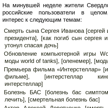
На минувшей неделе жители Свердло
российские пользователи в целом
интерес к следующим темам:
Смерть сына Сергея Иванова [сергей
президента], [как погиб сын сергея 
утонул спасая дочь]
Обновление компьютерной игры Wor
моды world of tanks], [оленемер], [мод
Премьера фильма «Интерстеллар» [и
фильме], [интерстеллар кино
интерстеллар]
Болезнь БАС [болезнь бас симптом
лечить], [смертельная болезнь бас]
Актер Алексей Девотченко [смерть 