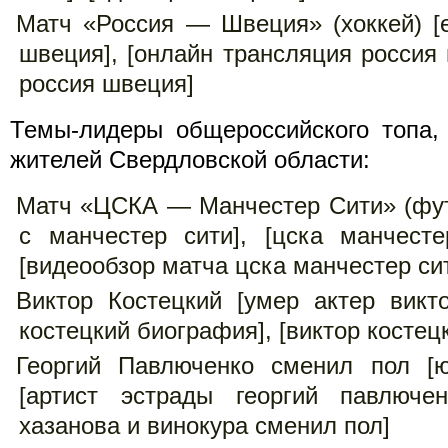
Матч «Россия — Швеция» (хоккей) [е
швеция], [онлайн трансляция россия 
россия швеция]
Темы-лидеры общероссийского топа,
жителей Свердловской области:
Матч «ЦСКА — Манчестер Сити» (футб
с манчестер сити], [цска манчесте
[видеообзор матча цска манчестер си
Виктор Костецкий [умер актер викто
костецкий биография], [виктор костец
Георгий Павлюченко сменил пол [ю
[артист эстрады георгий павлючен
хазанова и винокура сменил пол]