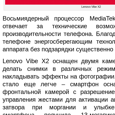
Lenovo Vibe X2
Восьмиядерный процессор MediaTe
отвечает за технические возм
производительности телефона. Благо
телефоне энергосберегающим технол
аппарата без подзарядки существенно
Lenovo Vibe X2 оснащен двумя кам
делать снимки в различных режим
накладывать эффекты на фотографии.
стало еще легче – смартфон осна
фронтальной камерой с разрешени
управления жестами для активации а
затвора при моргании и улыбке
смартфона получила 13-мегапи