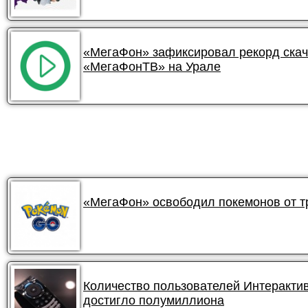
«МегаФон» зафиксировал рекорд ска
«МегаФонТВ» на Урале
«МегаФон» освободил покемонов от 
Количество пользователей Интеракти
достигло полумиллиона