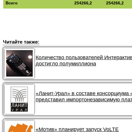
Всего
254266,2
254266,2
Читайте также:
Количество пользователей Интеракти
достигло полумиллиона
«Ланит-Урал» в составе консорциума
представил импортонезависимую пла
«Мотив» планирует запуск VoLTE