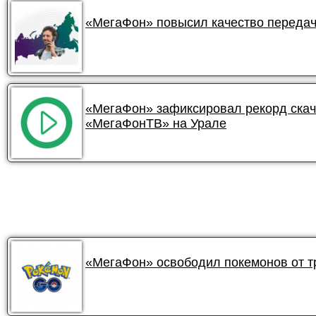
«МегаФон» повысил качество передач
«МегаФон» зафиксировал рекорд ска
«МегаФонТВ» на Урале
«МегаФон» освободил покемонов от 