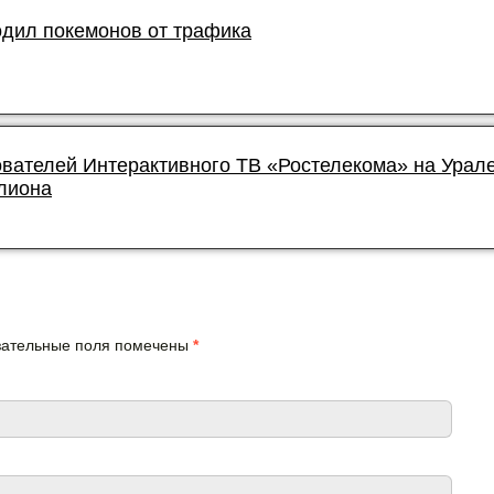
дил покемонов от трафика
ователей Интерактивного ТВ «Ростелекома» на Урал
лиона
язательные поля помечены
*