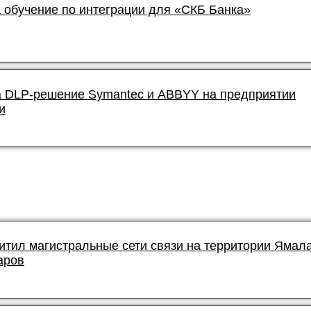
 обучение по интеграции для «СКБ Банка»
 DLP-решение Symantec и ABBYY на предприятии
и
итил магистральные сети связи на территории Ямал
аров