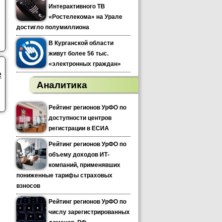
Интерактивного ТВ
«Ростелекома» на Урале
достигло полумиллиона
В Курганской области
живут более 56 тыс.
«электронных граждан»
е
Аналитика
Рейтинг регионов УрФО по
доступности центров
регистрации в ЕСИА
Рейтинг регионов УрФО по
объему доходов ИТ-
компаний, применявших
пониженные тарифы страховых
взносов
Рейтинг регионов УрФО по
числу зарегистрированных