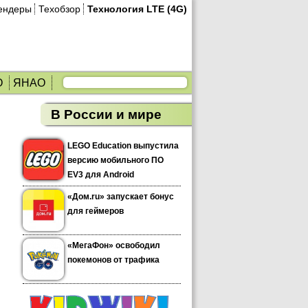
ендеры
Техобзор
Технология LTE (4G)
О
ЯНАО
В России и мире
LEGO Education выпустила
версию мобильного ПО
EV3 для Android
«Дом.ru» запускает бонус
для геймеров
«МегаФон» освободил
покемонов от трафика