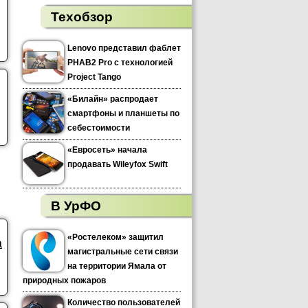
Техобзор
Lenovo представил фаблет
PHAB2 Pro с технологией
Project Tango
«Билайн» распродает
смартфоны и планшеты по
себестоимости
«Евросеть» начала
продавать Wileyfox Swift
В УрФО
«Ростелеком» защитил
а
магистральные сети связи
на территории Ямала от
природных пожаров
Количество пользователей