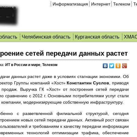
Информатизация
Интернет
Телеком
Т
область
Челябинская область
Курганская область
ХМА
троение сетей передачи данных растет
ка:
ИТ в России и мире
,
Телеком
едачи данных растет даже в условиях стагнации экономики.
Об
иректор Группы компаний «Хост»
Константин Суслов
, приводя
 продаж. Выручка ГК «Хост» от построения сетей передачи
по сравнению с 2012 г. Основными потребителями услуг стали
е компании, модернизирующие собственную инфраструктуру.
бенно с разветвленной филиальной структурой, сегодня
троением новых сетей передачи данных. Активный рост связан
ользователей и требованиям к качеству передачи информации
овременных технологий оптимизации трафика, обеспечение