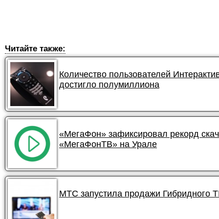
Читайте также:
Количество пользователей Интеракти
достигло полумиллиона
«МегаФон» зафиксировал рекорд ска
«МегаФонТВ» на Урале
МТС запустила продажи Гибридного Т