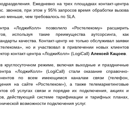
подразделения. Ежедневно на трех площадках контакт-центра
ыс. звонков, при этом у 95% запросов время обработки вызова
ьно меньше, чем требовалось по SLA.
центра «ЛоджиКолл» позволило «Ростелекому» расширить
тов, используя такие преимущества аутсорсинга, как
андарты качества. Контакт-центр не только обслуживал заявки
телекома», но и участвовал в привлечении новых клиентов
ктор контакт-центра «ЛоджиКолл» (LogiCall)
Алексей Кацоев
.
в круглосуточном режиме, включая выходные и праздничные
ентра «ЛоджиКолл» (LogiCall) стали оказание справочно-
онентов по всем имеющимся каналам связи (телефон,
щения на сайте «Ростелеком»), а также телемаркетинговые
ов об услугах связи и порядке их подключения, акциях и
ров, действующей системе тарификации и тарифных планах,
нической возможности подключения услуг.