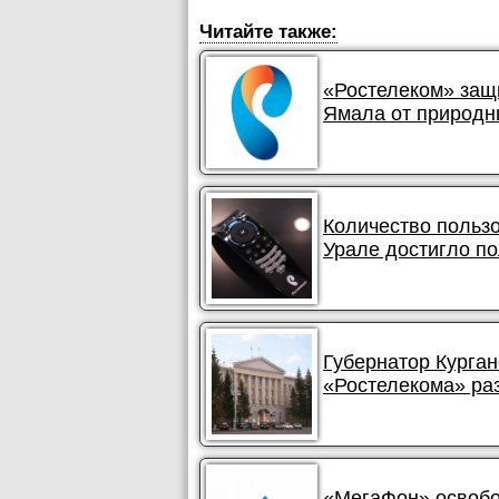
Читайте также:
«Ростелеком» защи
Ямала от природн
Количество польз
Урале достигло п
Губернатор Курган
«Ростелекома» ра
«МегаФон» освобо