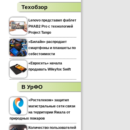
Техобзор
Lenovo представил фаблет
PHAB2 Pro с технологией
Project Tango
«Билайн» распродает
смартфоны и планшеты по
себестоимости
«Евросеть» начала
продавать Wileyfox Swift
В УрФО
«Ростелеком» защитил
магистральные сети связи
на территории Ямала от
природных пожаров
Количество пользователей