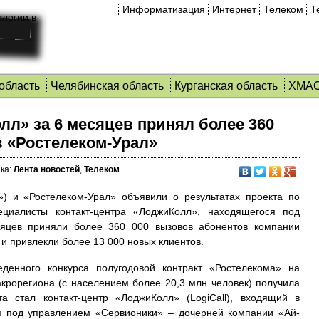
Информатизация
Интернет
Телеком
Т
область
Челябинская область
Курганская область
ХМА
лл» за 6 месяцев принял более 360
в «Ростелеком-Урал»
ка:
Лента новостей
,
Телеком
) и «Ростелеком-Урал» объявили о результатах проекта по
ециалисты контакт-центра «ЛоджиКолл», находящегося под
сяцев приняли более 360 000 вызовов абонентов компании
и привлекли более 13 000 новых клиентов.
еденного конкурса полугодовой контракт «Ростелекома» на
крорегиона (с населением более 20,3 млн человек) получила
а стал контакт-центр «ЛоджиКолл» (LogiCall), входящий в
я под управлением «Сервионики» – дочерней компании «Ай-