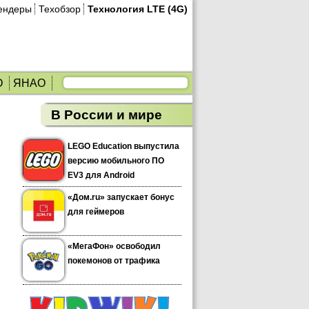
ендеры
Техобзор
Технология LTE (4G)
О
ЯНАО
В России и мире
LEGO Education выпустила
версию мобильного ПО
EV3 для Android
«Дом.ru» запускает бонус
для геймеров
«МегаФон» освободил
покемонов от трафика