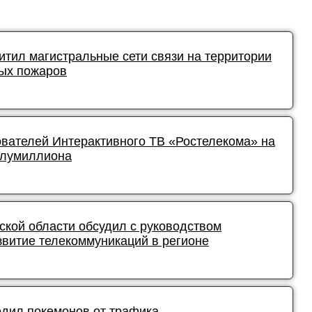
тил магистральные сети связи на территории
ых пожаров
ователей Интерактивного ТВ «Ростелекома» на
олумиллиона
ской области обсудил с руководством
звитие телекоммуникаций в регионе
дил покемонов от трафика