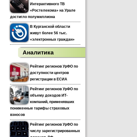
Интерактивного ТВ
«Ростелекома» на Урале
достигло полумиллиона
В Курганской области
живут более 56 тыс.
«электронных граждан»
Аналитика
Рейтинг регионов УрФО по
доступности центров
регистрации в ЕСИА
Рейтинг регионов УрФО по
объему доходов ИТ-
компаний, применявших
пониженные тарифы страховых
взносов
Рейтинг регионов УрФО по
числу зарегистрированных