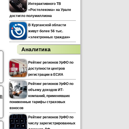
Интерактивного ТВ
«Ростелекома» на Урале
достигло полумиллиона
В Курганской области
живут более 56 тыс.
«электронных граждан»
Аналитика
Рейтинг регионов УрФО по
доступности центров
регистрации в ЕСИА
Рейтинг регионов УрФО по
объему доходов ИТ-
в
компаний, применявших
пониженные тарифы страховых
взносов
Рейтинг регионов УрФО по
числу зарегистрированных