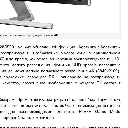
представил монитор c разрешением 4K
28D590 наличие обновленной функции «Картинка в Картинке»
воспроизводить изображение малого окна в оригинальном
0) в то время, как основная картинка воспроизводится в UHD.
тента малого разрешения, функция UHD upscale позволит с
ения до максимально возможного разрешения 4K (3840х2160).
о подключить сразу два ПК и одновременно воспроизводить
и качества, разрешение изображения с каждого ПК составит
ймерам. Время отклика матрицы составляет 1мс. Также стоит
e – это автоматическая настройка и оптимизация цветовых
енно для воспроизводимого контента. Режим Game Mode
а передней панели монитора.