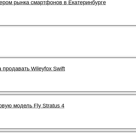
ером рынка смартфонов в Екатеринбурге
 продавать Wileyfox Swift
овую модель Fly Stratus 4