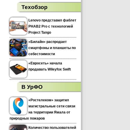
Техобзор
Lenovo представил фаблет
PHAB2 Pro с технологией
Project Tango
«Билайн» распродает
смартфоны и планшеты по
себестоимости
«Евросеть» начала
продавать Wileyfox Swift
В УрФО
«Ростелеком» защитил
магистральные сети связи
на территории Ямала от
природных пожаров
Количество пользователей