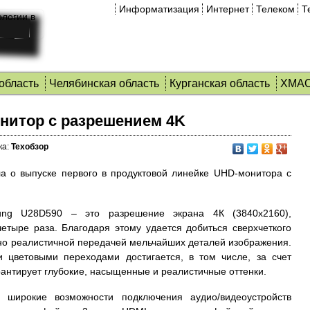
Информатизация
Интернет
Телеком
Т
область
Челябинская область
Курганская область
ХМА
нитор c разрешением 4K
ка:
Техобзор
ла о выпуске первого в продуктовой линейке UHD-монитора с
ung U28D590 – это разрешение экрана 4К (3840х2160),
етыре раза. Благодаря этому удается добиться сверхчеткого
но реалистичной передачей мельчайших деталей изображения.
 цветовыми переходами достигается, в том числе, за счет
рантирует глубокие, насыщенные и реалистичные оттенки.
ю широкие возможности подключения аудио/видеоустройств