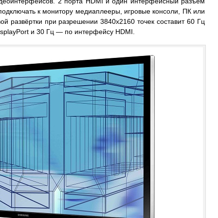
идеоинтерфейсов. 2 порта HDMI и один интерфейсный разъем
м подключать к монитору медиаплееры, игровые консоли, ПК или
ой развёртки при разрешении 3840х2160 точек составит 60 Гц
splayPort и 30 Гц — по интерфейсу HDMI.