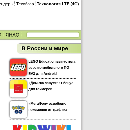
ендеры
Техобзор
Технология LTE (4G)
О
ЯНАО
В России и мире
LEGO Education выпустила
версию мобильного ПО
EV3 для Android
«Дом.ru» запускает бонус
для геймеров
«МегаФон» освободил
покемонов от трафика