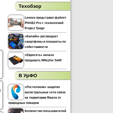
Техобзор
Lenovo представил фаблет
PHAB2 Pro с технологией
Project Tango
«Билайн» распродает
смартфоны и планшеты по
себестоимости
«Евросеть» начала
продавать Wileyfox Swift
В УрФО
«Ростелеком» защитил
е
магистральные сети связи
на территории Ямала от
природных пожаров
Количество пользователей