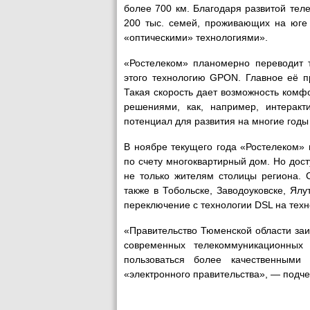
более 700 км. Благодаря развитой те
200 тыс. семей, проживающих на юге 
«оптическими» технологиями».
«Ростелеком» планомерно переводит т
этого технологию GPON. Главное её п
Такая скорость дает возможность комф
решениями, как, например, интерак
потенциал для развития на многие годы
В ноябре текущего года «Ростелеком»
по счету многоквартирный дом. Но дост
не только жителям столицы региона. 
также в Тобольске, Заводоуковске, Я
переключение с технологии DSL на тех
«Правительство Тюменской области заи
современных телекоммуникационных 
пользоваться более качественными
«электронного правительства», — подч