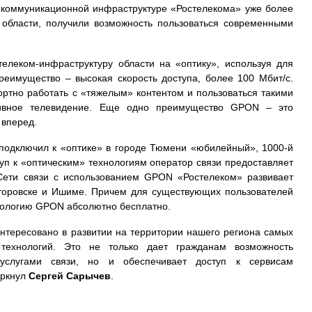
лекоммуникационной инфраструктуре «Ростелекома» уже более
области, получили возможность пользоваться современными
елеком-инфраструктуру области на «оптику», используя для
реимущество – высокая скорость доступа, более 100 Мбит/с.
ортно работать с «тяжелым» контентом и пользоваться такими
тивное телевидение. Еще одно преимущество GPON – это
 вперед.
 подключил к «оптике» в городе Тюмени «юбилейный», 1000-й
уп к «оптическим» технологиям оператор связи предоставляет
Сети связи с использованием GPON «Ростелеком» развивает
луторовске и Ишиме. Причем для существующих пользователей
нологию GPON абсолютно бесплатно.
нтересовано в развитии на территории нашего региона самых
технологий. Это не только дает гражданам возможность
 услугами связи, но и обеспечивает доступ к сервисам
еркнул
Сергей Сарычев
.