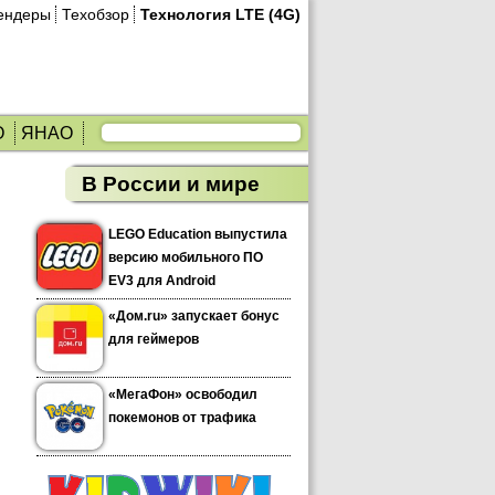
ендеры
Техобзор
Технология LTE (4G)
О
ЯНАО
В России и мире
LEGO Education выпустила
версию мобильного ПО
EV3 для Android
«Дом.ru» запускает бонус
для геймеров
«МегаФон» освободил
покемонов от трафика