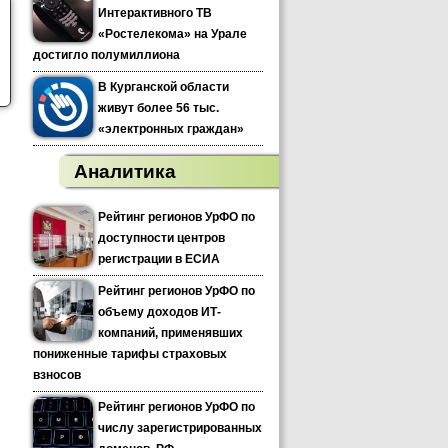
Интерактивного ТВ
«Ростелекома» на Урале
достигло полумиллиона
В Курганской области
живут более 56 тыс.
«электронных граждан»
Аналитика
Рейтинг регионов УрФО по
доступности центров
регистрации в ЕСИА
Рейтинг регионов УрФО по
объему доходов ИТ-
компаний, применявших
пониженные тарифы страховых
взносов
Рейтинг регионов УрФО по
числу зарегистрированных