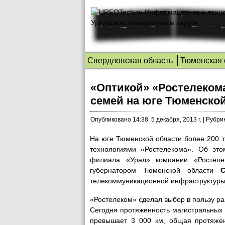
Свердловская область
Тюменская 
«Оптикой» «Ростелекома
семей на юге Тюменско
Опубликовано
14:38, 5 декабря, 2013 г.
|
Рубрик
На юге Тюменской области более 200 т
технологиями «Ростелекома».
Об это
филиала «Урал» компании «Ростел
губернатором Тюменской области
С
телекоммуникационной инфраструктуры 
«Ростелеком» сделал выбор в пользу ра
Сегодня протяженность магистральных 
превышает 3 000 км, общая протяжен