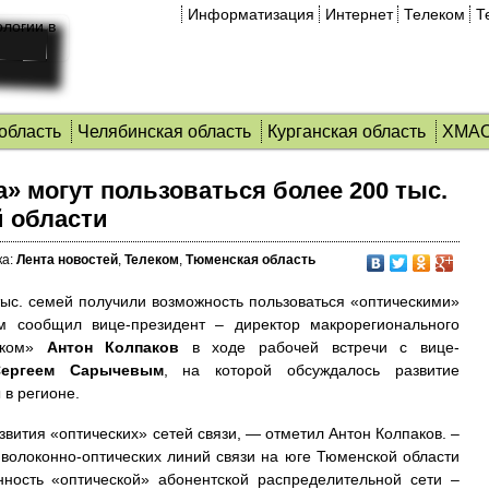
Информатизация
Интернет
Телеком
Т
область
Челябинская область
Курганская область
ХМА
» могут пользоваться более 200 тыс.
й области
а:
Лента новостей
,
Телеком
,
Тюменская область
ыс. семей получили возможность пользоваться «оптическими»
м сообщил вице-президент – директор макрорегионального
еком»
Антон Колпаков
в ходе рабочей встречи с вице-
ергеем Сарычевым
, на которой обсуждалось развитие
в регионе.
звития «оптических» сетей связи, — отметил Антон Колпаков. –
волоконно-оптических линий связи на юге Тюменской области
ность «оптической» абонентской распределительной сети –