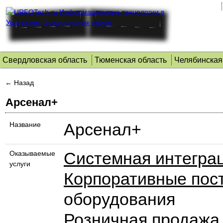
Свердловская область
Тюменская область
Челябинская
← Назад
Арсенал+
Арсенал+
Название
Системная интегра
Оказываемые
услуги
Корпоративные пос
оборудования
Розничная продажа